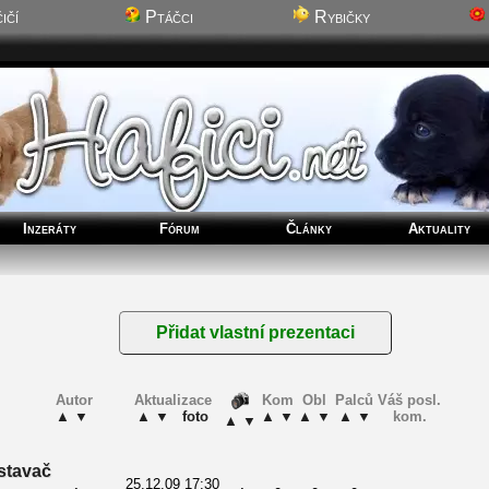
ičí
Ptáčci
Rybičky
Inzeráty
Fórum
Články
Aktuality
Autor
Aktualizace
Kom
Obl
Palců
Váš posl.
▲
▼
▲
▼
foto
▲
▼
▲
▼
▲
▼
kom.
▲
▼
stavač
25.12.09 17:30