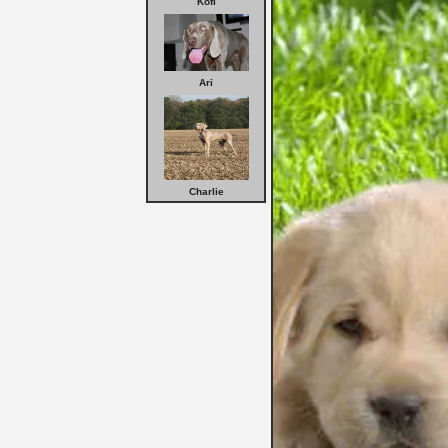
Kofi
Ari
Charlie