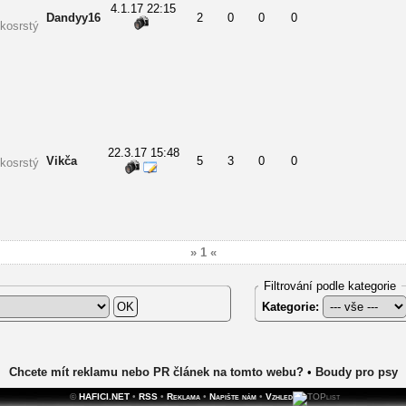
4.1.17 22:15
Dandyy16
2
0
0
0
kosrstý
22.3.17 15:48
Vikča
5
3
0
0
kosrstý
» 1 «
Filtrování podle kategorie
Kategorie:
Chcete mít reklamu nebo PR článek na tomto webu?
•
Boudy pro psy
©
HAFICI.NET
•
RSS
•
Reklama
•
Napište nám
•
Vzhled