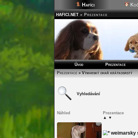
Hafíci
Koč
HAFICI.NET
»
Prezentace
Úvod
Prezentace
Prezentace
» Výmarský ohař krátkosrstý
Vyhledávání
Náhled
Prezentace
▲
▼
weimarsky 