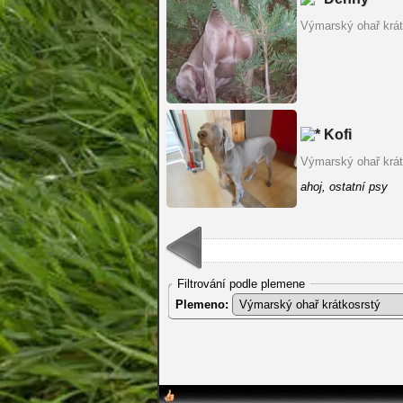
Výmarský ohař krát
Kofi
Výmarský ohař krát
ahoj, ostatní psy
Filtrování podle plemene
Plemeno: