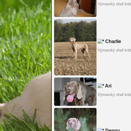
Výmarský ohař krát
Charlie
Výmarský ohař krát
Ari
Výmarský ohař krát
Denny