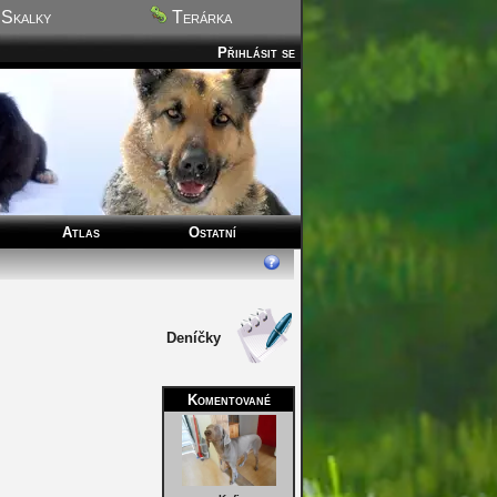
Skalky
Terárka
Přihlásit se
Atlas
Ostatní
Deníčky
Komentované