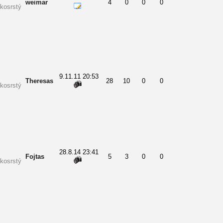
weimar
4
0
0
0
kosrstý
9.11.11 20:53
Theresas
28
10
0
0
kosrstý
28.8.14 23:41
Fojtas
5
3
0
0
kosrstý