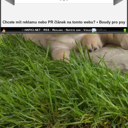
Chcete mít reklamu nebo PR článek na tomto webu?
•
Boudy pro psy
©
HAFICI.NET
•
RSS
•
Reklama
•
Napište nám
•
Vzhled