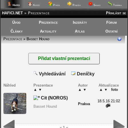
Hafíci
Kočičí
Ptáčci
Rybičky
Skalky
Terárka
HAFICI.NET
»
Prezentace
Přihlásit se
Úvod
Prezentace
Inzeráty
Fórum
Články
Aktuality
Atlas
Ostatní
Prezentace
» Basset Hound
Vyhledávání
Deníčky
Náhled
Prezentace
Autor
Aktualizace
▲
▼
▲
▼
▲
▼
foto
Cit (NOROS)
18.5.16 21:02
Prakva
Basset Hound
» 1 «