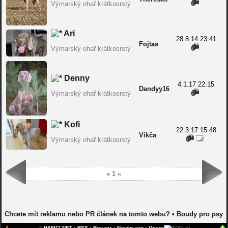
Výmarský ohař krátkosrstý
Ari
28.8.14 23:41
Fojtas
Výmarský ohař krátkosrstý
Denny
4.1.17 22:15
Dandyy16
Výmarský ohař krátkosrstý
Kofi
22.3.17 15:48
Vikča
Výmarský ohař krátkosrstý
» 1 «
Chcete mít reklamu nebo PR článek na tomto webu?
•
Boudy pro psy
©
HAFICI.NET
•
RSS
•
Reklama
•
Napište nám
•
Vzhled