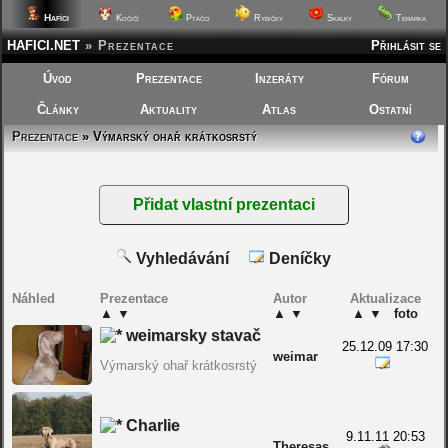
Hafíci
Kočičí
Ptáčci
Rybičky
Skalky
Terárka
HAFICI.NET
»
Prezentace
Přihlásit se
Úvod
Prezentace
Inzeráty
Fórum
Články
Aktuality
Atlas
Ostatní
Prezentace
» Výmarský ohař krátkosrstý
Vyhledávání
Deníčky
Náhled
Prezentace
Autor
Aktualizace
▲
▼
▲
▼
▲
▼
foto
weimarsky stavač
25.12.09 17:30
weimar
Výmarský ohař krátkosrstý
Charlie
9.11.11 20:53
Theresas