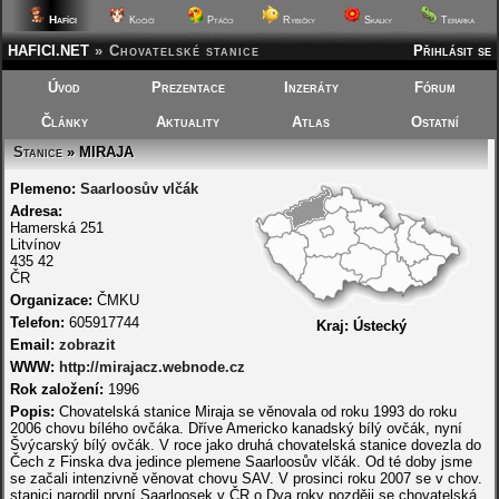
Hafíci
Kočičí
Ptáčci
Rybičky
Skalky
Terárka
HAFICI.NET
»
Chovatelské stanice
Přihlásit se
Úvod
Prezentace
Inzeráty
Fórum
Články
Aktuality
Atlas
Ostatní
Stanice
» MIRAJA
Plemeno:
Saarloosův vlčák
Adresa:
Hamerská 251
Litvínov
435 42
ČR
Organizace:
ČMKU
Telefon:
605917744
Kraj:
Ústecký
Email:
zobrazit
WWW:
http://mirajacz.webnode.cz
Rok založení:
1996
Popis:
Chovatelská stanice Miraja se věnovala od roku 1993 do roku
2006 chovu bílého ovčáka. Dříve Americko kanadský bílý ovčák, nyní
Švýcarský bílý ovčák. V roce jako druhá chovatelská stanice dovezla do
Čech z Finska dva jedince plemene Saarloosův vlčák. Od té doby jsme
se začali intenzivně věnovat chovu SAV. V prosinci roku 2007 se v chov.
stanici narodil první Saarloosek v ČR.o Dva roky později se chovatelská