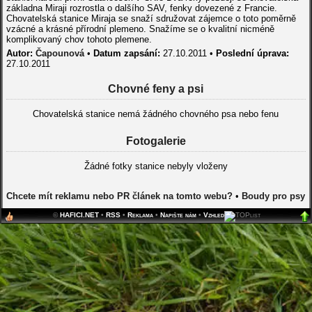
základna Miraji rozrostla o dalšího SAV, fenky dovezené z Francie.
Chovatelská stanice Miraja se snaží sdružovat zájemce o toto poměrně
vzácné a krásné přírodní plemeno. Snažíme se o kvalitní nicméně
komplikovaný chov tohoto plemene.
Autor:
Čapounová
•
Datum zapsání:
27.10.2011 •
Poslední úprava:
27.10.2011
Chovné feny a psi
Chovatelská stanice nemá žádného chovného psa nebo fenu
Fotogalerie
Žádné fotky stanice nebyly vloženy
Chcete mít reklamu nebo PR článek na tomto webu?
•
Boudy pro psy
©
HAFICI.NET
•
RSS
•
Reklama
•
Napište nám
•
Vzhled