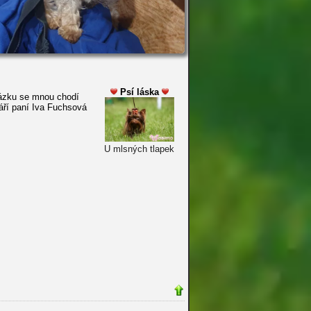
Psí láska
ázku se mnou chodí
áří paní Iva Fuchsová
U mlsných tlapek