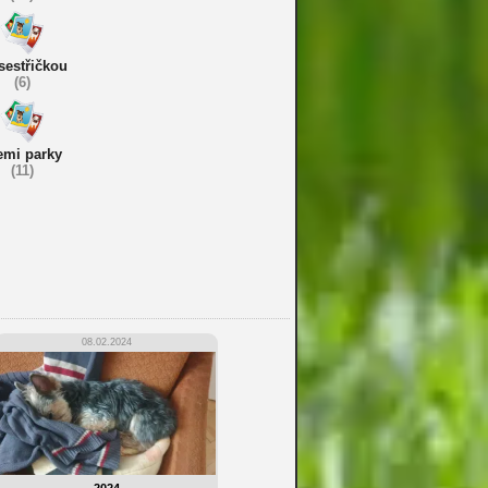
sestřičkou
(6)
emi parky
(11)
08.02.2024