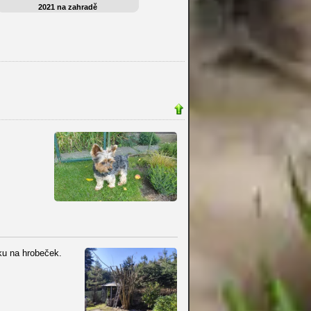
2021 na zahradě
čku na hrobeček.