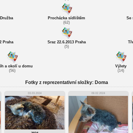
 Družba
Procházka sídlištěm
Se 
(62)
2 Praha
Sraz 22.6.2013 Praha
Tř
(5)
h a okolí u domu
Výlety
(56)
(14)
Fotky z reprezentativní složky: Doma
03.03.2024
09.02.2024