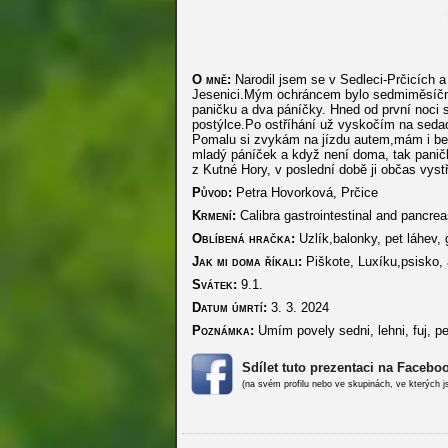
O mně:
Narodil jsem se v Sedleci-Prčicích a
Jesenici.Mým ochráncem bylo sedmiměsíční
paničku a dva páníčky. Hned od první noci 
postýlce.Po ostříhání už vyskočím na seda
Pomalu si zvykám na jízdu autem,mám i be
mladý páníček a když není doma, tak paničk
z Kutné Hory, v poslední době ji občas vyst
Původ:
Petra Hovorková, Prčice
Krmení:
Calibra gastrointestinal and pancrea
Oblíbená hračka:
Uzlík,balonky, pet láhev,
Jak mi doma říkali:
Piškote, Luxíku,psisko, 
Svátek:
9.1.
Datum úmrtí:
3. 3. 2024
Poznámka:
Umím povely sedni, lehni, fuj, pe
Sdílet tuto prezentaci na Facebo
(na svém profilu nebo ve skupinách, ve kterých j