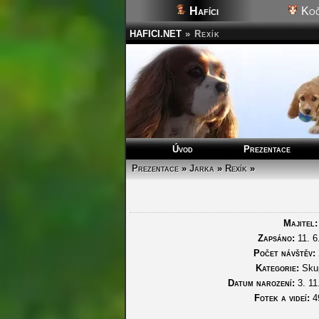
Hafíci
Koč
HAFICI.NET
»
Rexík
Úvod
Prezentace
Prezentace
»
Jarka
»
Rexík
»
Majitel:
Zapsáno:
11. 6
Počet návštěv:
Kategorie:
Skup
Datum narození:
3. 11
Fotek a videí:
4