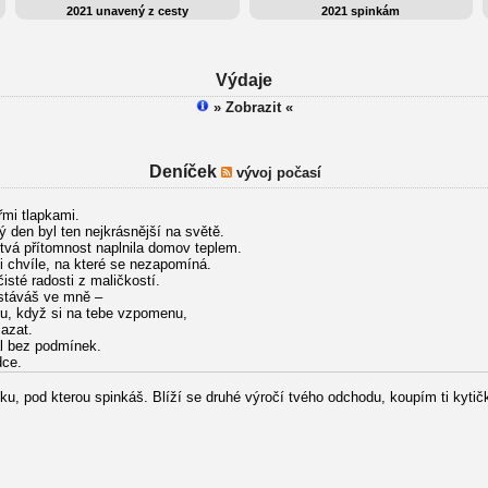
2021 unavený z cesty
2021 spinkám
Výdaje
» Zobrazit «
Deníček
vývoj počasí
řmi tlapkami.
dý den byl ten nejkrásnější na světě.
 tvá přítomnost naplnila domov teplem.
i chvíle, na které se nezapomíná.
 čisté radosti z maličkostí.
ůstáváš ve mně –
u, když si na tebe vzpomenu,
mazat.
val bez podmínek.
dce.
sku, pod kterou spinkáš. Blíží se druhé výročí tvého odchodu, koupím ti kyti