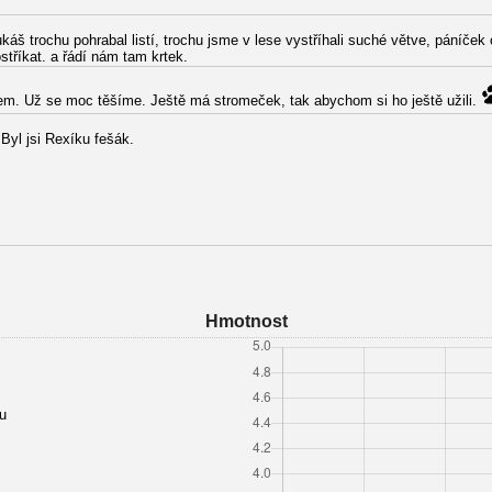
káš trochu pohrabal listí, trochu jsme v lese vystříhali suché větve, páníček
tříkat. a řádí nám tam krtek.
m. Už se moc těšíme. Ještě má stromeček, tak abychom si ho ještě užili.
Byl jsi Rexíku fešák.
Hmotnost
u