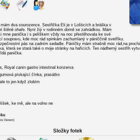
 mám dva sourozence. Sestřička Eli je v Lošticích a bráška v
 štěně ohaře. Nyní žiji v rodinném domě se zahrádkou. Mám
si mne panička i s pelíškem vždy na noc přestěhovala ke své
cí soupravu, kde moc rád spinkám zachumlaný v pániččině svetříku.
zpečnostní pás na zadním sedadle. Páníčky mám strašně moc rád,na proch
a, která se stará také o moje stránky na hafících. Ten nádherný sestřih vytv
řídá panička.
s, Royal canin gastro intestinal konzerva
 gumová pískající čínka, prasátko
ale to jen když zlobím
líšek, ke mě, ale na volno ne
oku
ste členem)
Složky fotek