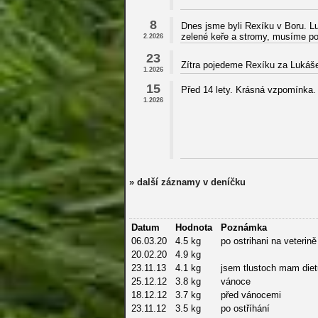
8
Dnes jsme byli Rexíku v Boru. Lu
zelené keře a stromy, musíme pos
2.2026
23
Zítra pojedeme Rexíku za Lukáše
1.2026
15
Před 14 lety. Krásná vzpomínka. 
1.2026
» další záznamy v deníčku
Datum
Hodnota
Poznámka
06.03.20
4.5 kg
po ostrihani na veterině
20.02.20
4.9 kg
23.11.13
4.1 kg
jsem tlustoch mam diet
25.12.12
3.8 kg
vánoce
18.12.12
3.7 kg
před vánocemi
23.11.12
3.5 kg
po ostříhání