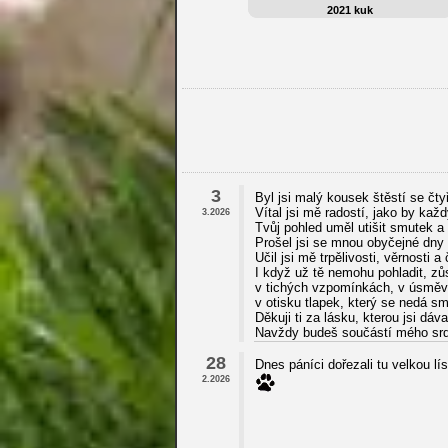
2021 kuk
3
Byl jsi malý kousek štěstí se čty
Vítal jsi mě radostí, jako by kaž
3.2026
Tvůj pohled uměl utišit smutek a
Prošel jsi se mnou obyčejné dny 
Učil jsi mě trpělivosti, věrnosti a
I když už tě nemohu pohladit, z
v tichých vzpomínkách, v úsměv
v otisku tlapek, který se nedá s
Děkuji ti za lásku, kterou jsi dá
Navždy budeš součástí mého sr
28
Dnes páníci dořezali tu velkou lí
2.2026