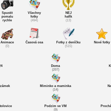
Spustit
Všechny
NEJ
pomalu
fotky
hafík
rychle
(494)
(13)
Animace
Časová osa
Fotky z deníčku
Nové fotky
(0)
(515)
24
Doma
K
(207)
 zámek
Miminko a maminka
Na
(14)
tolovice
Podzim ve VM
Prochá
(9)