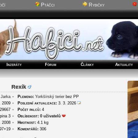
ičí
Ptáčci
Rybičky
Inzeráty
Fórum
Články
Aktuality
Rexík
Jarka
•
Plemeno:
Yorkšírský terier
bez PP
. 2009
•
Poslední aktualizace:
3. 3. 2026
29667
•
Počet palců:
4
ina 3
•
Oblíbenost:
0 uživatelů
. 2008
•
Hmotnost:
4.1 kg
97+19
•
Komentářů:
306