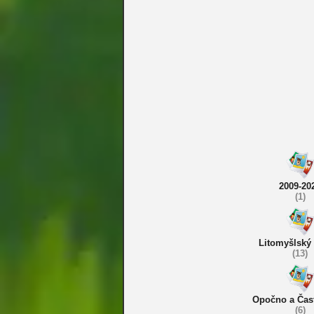
2009-20
(1)
Litomyšlský
(13)
Opočno a Čas
(6)