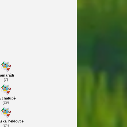
amarádi
(7)
 chalupě
(29)
zka Peklovce
(24)