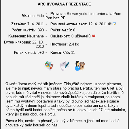
ARCHIVOVANÁ PREZENTACE
•
Plemeno:
Biewer yorkshire terrier a la Pom
Majitel:
Fido
Pon
bez PP
Zapsáno:
7. 4. 2011
•
Poslední aktualizace:
12. 4. 2011
Počet návštěv:
390
•
Počet palců:
0
Kategorie:
Neuznané
•
Oblíbenost:
0 uživatelů
Datum narození:
22. 10.
•
Hmotnost:
2.4 kg
2010
Fotek a videí:
9+0
•
Komentářů:
11
O mně:
Jsem malý rošťák jménem Fido,éště nejsem uznané plemeno,
ale mě to nijak nevadí,mám staršího bráchu Bertíka, ten má 6 let a byl
první, kdo mě vítal v novém domově.Zpočátku jse zdálo, že Bertík mě
nebude mít rád,chtěl jsi dokonce zbalit kuférek a emigrovat,no zabral
jsem mu výstavní postavení a taky byl dlouho jedináček,ale situace
byla každým dnem lepší a teď neuděláme bez sebe ani ránu.Taky s
náma bydlí naši hodní paníčci,občas se tu objeví jejich 27 leté miminko,
který jsi z nás obou dělá prču.
Původ:
No, nevím to přesně, ale prý z Německa,jinak od moc hodné
chovatelky tady kousek od nás.