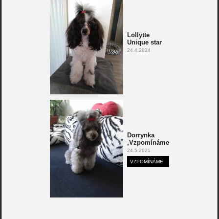
Lollytte
Unique star
24.4.2024
Dorrynka
,Vzpomínáme
24.5.2021
VZPOMÍNÁME