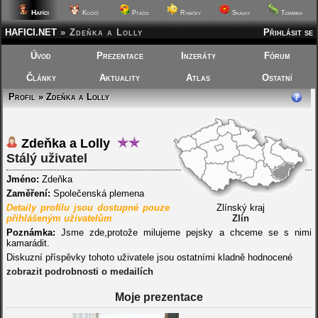
Hafíci
Kočičí
Ptáčci
Rybičky
Skalky
Terárka
HAFICI.NET
»
Zdeňka a Lolly
Přihlásit se
Úvod
Prezentace
Inzeráty
Fórum
Články
Aktuality
Atlas
Ostatní
Profil » Zdeňka a Lolly
Zdeňka a Lolly
Stálý uživatel
Jméno:
Zdeňka
Zaměření:
Společenská plemena
Detaily profilu jsou dostupné pouze
Zlínský kraj
přihlášeným uživatelům
Zlín
Poznámka:
Jsme zde,protože milujeme pejsky a chceme se s nimi
kamarádit.
Diskuzní příspěvky tohoto uživatele jsou ostatními kladně hodnocené
zobrazit podrobnosti o medailích
Moje prezentace