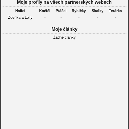
Moje profily na všech partnerských webech
Hafíci
Kočičí
Ptáčci
Rybičky
Skalky
Terárka
Zdeňka a Lolly
-
-
-
-
-
Moje články
Žádné články