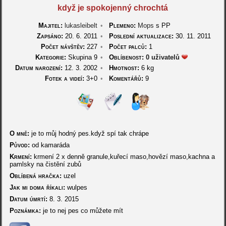
když je spokojenný chrochtá
Majitel:
lukasleibelt
•
Plemeno:
Mops
s PP
Zapsáno:
20. 6. 2011
•
Poslední aktualizace:
30. 11. 2011
Počet návštěv:
227
•
Počet palců:
1
Kategorie:
Skupina 9
•
Oblíbenost:
0 uživatelů
Datum narození:
12. 3. 2002
•
Hmotnost:
6 kg
Fotek a videí:
3+0
•
Komentářů:
9
O mně:
je to můj hodný pes.když spí tak chrápe
Původ:
od kamaráda
Krmení:
krmení 2 x denně granule,kuřecí maso,hovězí maso,kachna a
pamlsky na čistění zubů
Oblíbená hračka:
uzel
Jak mi doma říkali:
wulpes
Datum úmrtí:
8. 3. 2015
Poznámka:
je to nej pes co můžete mít