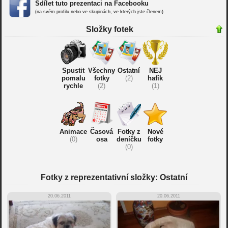
Sdílet tuto prezentaci na Facebooku
(na svém profilu nebo ve skupinách, ve kterých jste členem)
Složky fotek
Spustit
Všechny
Ostatní
NEJ
pomalu
fotky
(2)
hafík
rychle
(2)
(1)
Animace
Časová
Fotky z
Nové
(0)
osa
deníčku
fotky
(0)
Fotky z reprezentativní složky: Ostatní
20.06.2011
20.06.2011