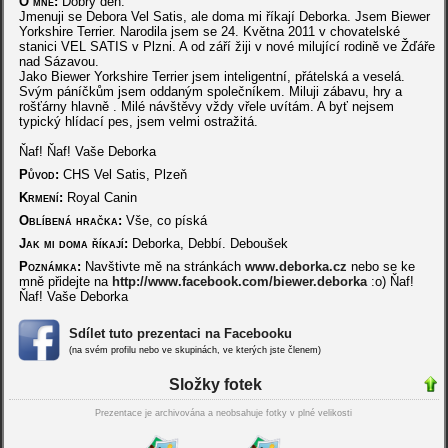
O mně:
Dobrý den.
Jmenuji se Debora Vel Satis, ale doma mi říkají Deborka. Jsem Biewer
Yorkshire Terrier. Narodila jsem se 24. Května 2011 v chovatelské
stanici VEL SATIS v Plzni. A od září žiji v nové milující rodině ve Žďáře
nad Sázavou.
Jako Biewer Yorkshire Terrier jsem inteligentní, přátelská a veselá.
Svým páníčkům jsem oddaným společníkem. Miluji zábavu, hry a
rošťárny hlavně . Milé návštěvy vždy vřele uvítám. A byť nejsem
typický hlídací pes, jsem velmi ostražitá.
Ňaf! Ňaf! Vaše Deborka
Původ:
CHS Vel Satis, Plzeň
Krmení:
Royal Canin
Oblíbená hračka:
Vše, co píská
Jak mi doma říkají:
Deborka, Debbí. Deboušek
Poznámka:
Navštivte mě na stránkách
www.deborka.cz
nebo se ke
mně přidejte na
http://www.facebook.com/biewer.deborka
:o) Ňaf!
Ňaf! Vaše Deborka
Sdílet tuto prezentaci na Facebooku
(na svém profilu nebo ve skupinách, ve kterých jste členem)
Složky fotek
Prezentace je archivována a neobsahuje fotky v plné velikosti