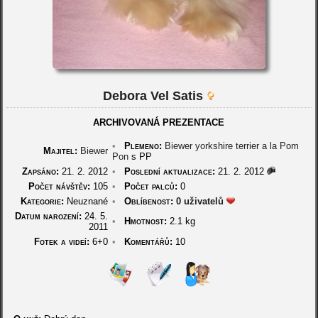
Debora Vel Satis
ARCHIVOVANÁ PREZENTACE
•
Plemeno:
Biewer yorkshire terrier a la Pom
Majitel:
Biewer
Pon
s PP
Zapsáno:
21. 2. 2012
•
Poslední aktualizace:
21. 2. 2012
Počet návštěv:
105
•
Počet palců:
0
Kategorie:
Neuznané
•
Oblíbenost:
0 uživatelů
Datum narození:
24. 5.
•
Hmotnost:
2.1 kg
2011
Fotek a videí:
6+0
•
Komentářů:
10