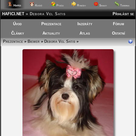
Hafíci
Kočičí
Ptáčci
Rybičky
Skalky
Terárka
HAFICI.NET
»
Debora Vel Satis
Přihlásit se
Úvod
Prezentace
Inzeráty
Fórum
Články
Aktuality
Atlas
Ostatní
Prezentace
»
Biewer
»
Debora Vel Satis
»