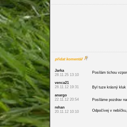
přidat komentář
Jarka
Posílám tichou vzpo
28.11.25 13:10
venca21
28.11.12 19:31
Byl tuze krásný klu
anargo
22.11.12 20:54
Posíláme pozdrav na 
rehan
Odpočívej v nebíčku
20.11.12 10:10