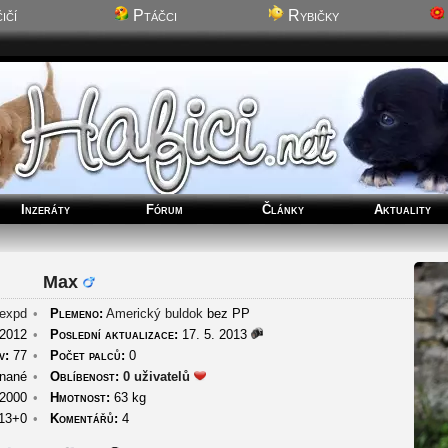
ičí
Ptáčci
Rybičky
Inzeráty
Fórum
Články
Aktuality
Max
expd
•
Plemeno:
Americký buldok
bez PP
 2012
•
Poslední aktualizace:
17. 5. 2013
v:
77
•
Počet palců:
0
nané
•
Oblíbenost:
0 uživatelů
 2000
•
Hmotnost:
63 kg
13+0
•
Komentářů:
4