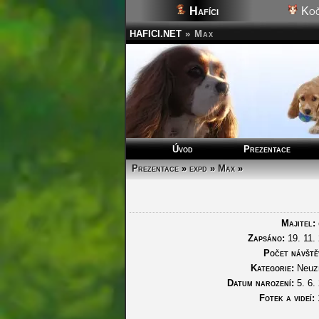
Hafíci
Koč
HAFICI.NET
»
Max
Úvod
Prezentace
Prezentace
»
expd
»
Max
»
Majitel:
Zapsáno:
19. 11.
Počet návště
Kategorie:
Neuz
Datum narození:
5. 6.
Fotek a videí: