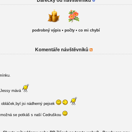
Dárečky od návštěvníků
podrobný výpis
•
počty
•
co mi chybí
Komentáře návštěvníků
mínku.
k Jessy mává
obláček,byl jsi nádherný pejsek
,možná se potkáš s naší Cedruškou