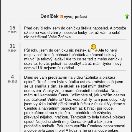
Deníček
vývoj počasí
15
Před devíti roky sem do deníčku štěkla naposled. A protože
už se na vás dívám z nebeské louky tak už vám o sobě
7.2023
nic neštěknu! Vaše Žofinka.
31
Půl roku jsem do deníčku nic neštěkla!
Ale to není
5.2014
moje vina! To můj náhradní páníček a zároveň tiskový
mluvčí je takový lajdák! Ale to co se teď z mého deníčku
dozvíte, to vás položí na lopatky! Já už mám týden nový
domov! Už nejsem útulkářka!
4
Dnes se vám představím na videu "Žofinka a pískací
opice". To už jsem byla v útulku asi dva měsíce a já jsem
10.2013
se už smířila s tím, že útulek se stal mým druhým
domovem. A taky že tu mám náhradního páníčka. No a
mám tu i kamaráda Čendu. Všimněte si, jak kráčím cestou
nad útulkem! Vidíte to? Bez vodítka! Ty tam jsou doby, kdy
jsem využila každé příležitosti k útěku z útulku! Vyjdeme s
Čendou a náhradním páníčkem až k hrací psí louce,
proskočíme dírou v plotě a ... páníček mě vždycky
překvapí nějakou hračkou. Tentokrát to byla fialová pískací
opice! No jednu chvíli mi ji Čenda ukradl a tak jsem
proháněla tenisák. Pak jsem využila Čendovy nepozornosti
a opice byla zase moje! A když jsme si na louce pěkně