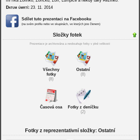
mi říká Žofinko, Žofíčku, Žofí, Lumpice a někdy taky Rézinko.
Datum úmrtí:
23. 11. 2014
Sdílet tuto prezentaci na Facebooku
(na svém profilu nebo ve skupinách, ve kterých jste členem)
Složky fotek
Prezentace je archivována a neobsahuje fotky v plné velikosti
Všechny
Ostatní
fotky
(8)
(8)
Časová osa
Fotky z deníčku
(2)
Fotky z reprezentativní složky: Ostatní