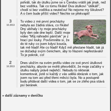
pohráli, tak do útulku jsme se s Čendou vrátili jak jinak, než
bez vodítka. Tak co tomu říkáte! Dva útulkoví "útěkáři",
chodí si bez vodítka a neutečou! No nejsme my šikulové?
A o čem bude příští video? Nechte se překvapit!
3
To video z mé první procházky
nebyla asi žádná sláva, co říkáte!
10.2013
Dny ubíhaly i ty moje procházky
byly den ode dne lepší. Další moje
video "Můj náhradní páníček" je z
hrací psí louky. Povšimněte si, že
do té ruky co jsem kdysi kousla,
tak mě hladí! Ale co hladí! Když mě přestane hladit, tak já
se dožaduji svým čenichem, aby to hlazení nepřestávalo!
To je pokrok, co!
2
Dnes uložím na svém profilu video ze své první útulkové
procházky, abyste se mohli přesvědčit, že moje začátky v
10.2013
útulku nabyly právě nejlehčí. Nebudu to nikterak
komentovat, jistě si každý z vás udělá obrázek o tom, jak
jsem na tom asi před třemi měsíci byla. No a postupně
budu přidávat další videa o tom, jak se ze zlého psa stává
psí beránek.
» další záznamy v deníčku