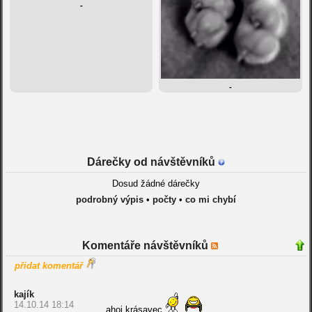
-
-
Dárečky od návštěvníků
Dosud žádné dárečky
podrobný výpis
•
počty
•
co mi chybí
Komentáře návštěvníků
přidat komentář
kajík
14.10.14 18:14
ahoj krásavec