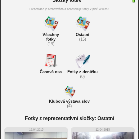
Složky fotek
Prezentace je archivována a neobsahuje fotky v plné velikosti
Všechny
Ostatní
fotky
(15)
(19)
Časová osa
Fotky z deníčku
(0)
Klubová výstava slov
(4)
Fotky z reprezentativní složky: Ostatní
12.04.2015
12.04.2015