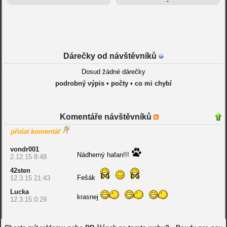
-
Dárečky od návštěvníků
Dosud žádné dárečky
podrobný výpis
•
počty
•
co mi chybí
Komentáře návštěvníků
přidat komentář
vondr001
Nádherný hafan!!!
2.12.15 8:48
42sten
Fešák
12.3.15 21:43
Lucka
krasnej
12.3.15 0:29