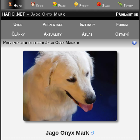
Hafíci
Kočičí
Ptáčci
Rybičky
Skalky
Terárka
HAFICI.NET
»
Jago Onyx Mark
Přihlásit se
Úvod
Prezentace
Inzeráty
Fórum
Články
Aktuality
Atlas
Ostatní
Prezentace
»
funtcz
»
Jago Onyx Mark
»
Jago Onyx Mark