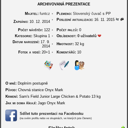
ARCHIVOVANÁ PREZENTACE
Majitel:
funtcz
•
Plemeno:
Slovenský čuvač
s PP
•
Poslední aktualizace:
16. 11. 2015
Zapsáno:
10. 12. 2014
Počet návštěv:
122
•
Počet palců:
0
Kategorie:
Skupina 1
•
Oblíbenost:
0 uživatelů
Datum narození:
17. 9.
•
Hmotnost:
32 kg
2014
Fotek a videí:
20+1
•
Komentářů:
10
O mně:
Doplním postupně
Původ:
Chovná stanice Onyx Mark
Krmení:
Sam's Field Junior Large Chicken & Potato 13 kg
Jak mi doma říkají:
Jago Onyx Mark
Sdílet tuto prezentaci na Facebooku
(na svém profilu nebo ve skupinách, ve kterých jste členem)