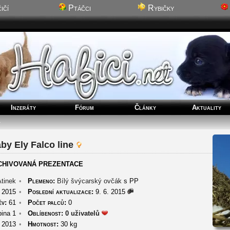
ičí
Ptáčci
Rybičky
Inzeráty
Fórum
Články
Aktuality
by Ely Falco line
CHIVOVANÁ PREZENTACE
Atinek
•
Plemeno:
Bílý švýcarský ovčák
s PP
 2015
•
Poslední aktualizace:
9. 6. 2015
ěv:
61
•
Počet palců:
0
ina 1
•
Oblíbenost:
0 uživatelů
 2013
•
Hmotnost:
30 kg