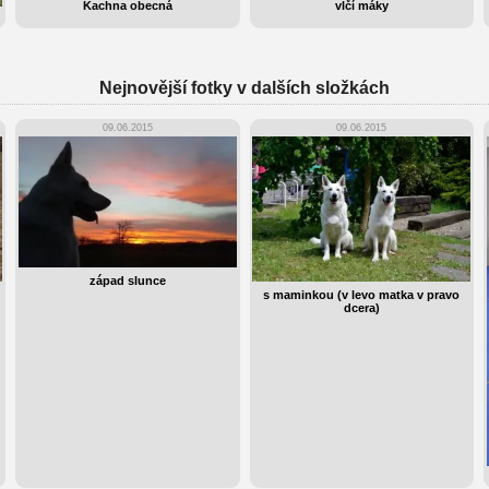
Kachna obecná
vlčí máky
Nejnovější fotky v dalších složkách
09.06.2015
09.06.2015
západ slunce
s maminkou (v levo matka v pravo
dcera)