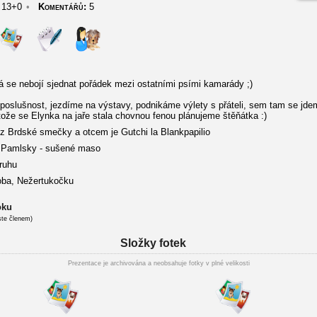
13+0
•
Komentářů:
5
rá se nebojí sjednat pořádek mezi ostatními psími kamarády ;)
oslušnost, jezdíme na výstavy, podnikáme výlety s přáteli, sem tam se jde
ože se Elynka na jaře stala chovnou fenou plánujeme štěňátka :)
z Brdské smečky a otcem je Gutchi la Blankpapilio
ic Pamlsky - sušené maso
ruhu
oba, Nežertukočku
oku
ste členem)
Složky fotek
Prezentace je archivována a neobsahuje fotky v plné velikosti