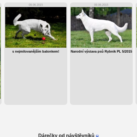
09.06.2015
09.06.2015
s nejmilovanějším balonkem!
Narodní výstava psů Rybnik PL 5/2015
Dárečky od návštěvníků