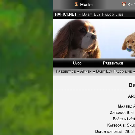
Hafíci
Koč
HAFICI.NET
»
Baby Ely Falco line
Úvod
Prezentace
Prezentace
»
Atinek
»
Baby Ely Falco line
»
Ba
AR
Majitel:
Zapsáno:
9. 6.
Počet návšt
Kategorie:
Skup
Datum narození:
29. 3.