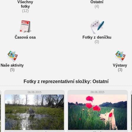
Všechny
Ostatní
fotky
(4)
(12)
Časová osa
Fotky z deníčku
(0)
Naše aktivity
Výstavy
(5)
(3)
Fotky z reprezentativní složky: Ostatní
09.06.2015
09.06.2015