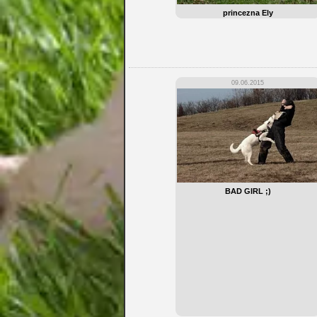
princezna Ely
09.06.2015
BAD GIRL ;)