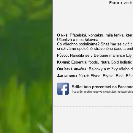
Fotek a videí:
O mně:
Přátelská, kontakní, milá fenka, kte
Učenlivá a moc šikovná
Co všechno podnikáme? Snažíme se cvičit p
si užíváme společně stráveného času a prot
Původ:
Narodila se v Berouně mamince Ely 
Krmení:
Essential foods, Nutra Gold holist
Oblíbená hračka:
Balonky a míčky všeho d
Jak mi doma říkají:
Elyna, Elynie, Elda, Běl
Sdílet tuto prezentaci na Facebo
(na svém profilu nebo ve skupinách, ve kterých j