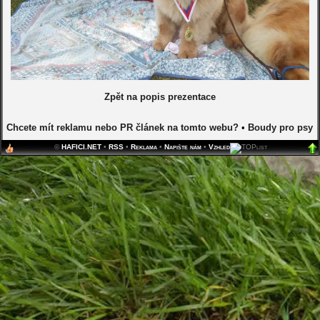
Zpět na popis prezentace
Chcete mít reklamu nebo PR článek na tomto webu?
•
Boudy pro psy
©
HAFICI.NET
•
RSS
•
Reklama
•
Napište nám
•
Vzhled