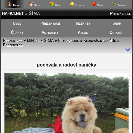
Hafíci
Kočičí
Ptáčci
Rybičky
Skalky
Terárka
HAFICI.NET
»
ŠÍMA
Přihlásit se
Úvod
Prezentace
Inzeráty
Fórum
Články
Aktuality
Atlas
Ostatní
Prezentace
»
MíNela
»
ŠÍMA
»
Fotogalerie » Klub.v.Kolesa 4.6. »
Prezentace
pochvala a radost paničky