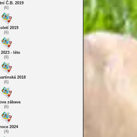
tní Č.B. 2019
(6)
oletí 2019
(6)
2023 - léto
(8)
artinská 2018
(6)
ova zábava
(6)
noce 2024
(4)