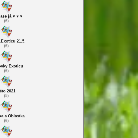
zase já ♥ ♥ ♥
(6)
.Exoticu 21.5.
(6)
vky Exoticu
(6)
éto 2021
(5)
a a Oblastka
(6)