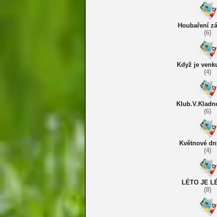
Houbaření zá
(6)
Když je venk
(4)
Klub.V.Kladno
(6)
Květnové dn
(4)
LÉTO JE L
(8)