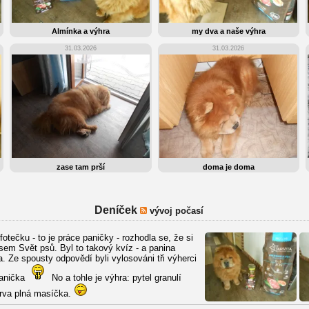
Almínka a výhra
my dva a naše výhra
31.03.2026
31.03.2026
zase tam prší
doma je doma
Deníček
vývoj počasí
fotečku - to je práce paničky - rozhodla se, že si
sem Svět psů. Byl to takový kvíz - a panina
. Ze spousty odpovědí byli vylosováni tři výherci
panička
No a tohle je výhra: pytel granulí
erva plná masíčka.