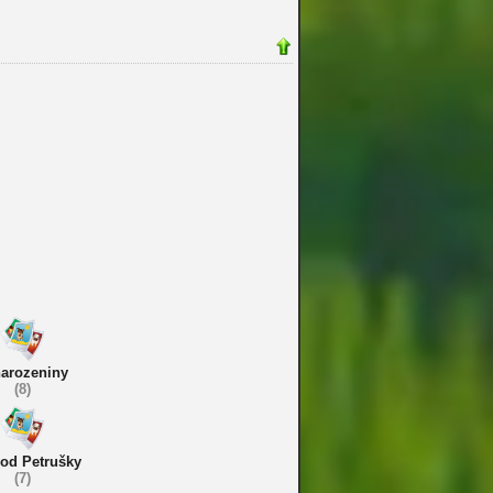
narozeniny
(8)
 od Petrušky
(7)