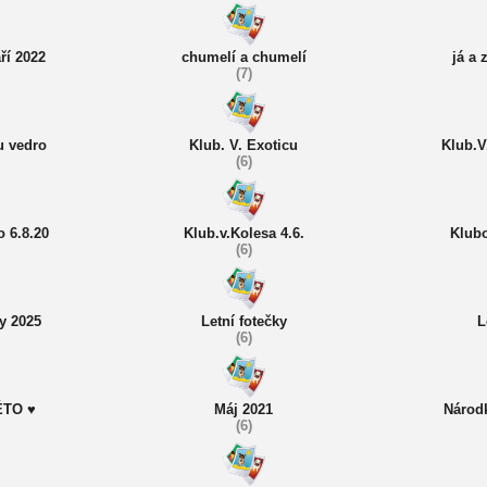
ří 2022
chumelí a chumelí
já a 
(7)
u vedro
Klub. V. Exoticu
Klub.V
(6)
 6.8.20
Klub.v.Kolesa 4.6.
Klubo
(6)
y 2025
Letní fotečky
L
(6)
ÉTO ♥
Máj 2021
Národk
(6)