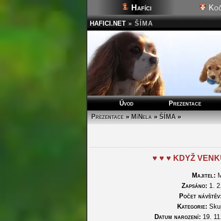
Hafíci
Koč
HAFICI.NET
»
ŠÍMA
Úvod
Prezentace
Prezentace
»
MíNela
»
ŠÍMA
»
♥ ♥ ♥ KDYŽ VENK
Majitel:
M
Zapsáno:
1. 2
Počet návštěv
Kategorie:
Skup
Datum narození:
19. 11