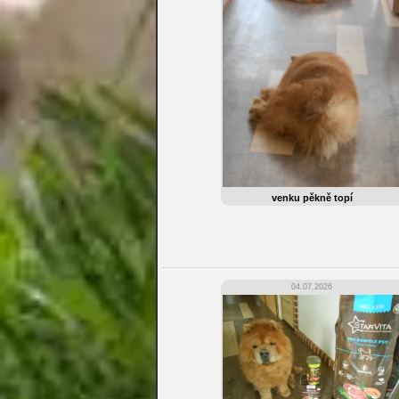
venku pěkně topí
04.07.2026