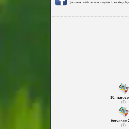
(na svém profilu nebo ve skupinách, ve kterých j
10. naroze
(4)
červenec 
(7)