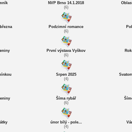
mník
NVP Brno 14.1.2018
Oblas
(6)
 března
Podzimní romance
Pol
(6)
eniny
První výstava Vyškov
Rok 
(6)
mínkou
Srpen 2025
Svatom
(4)
zeniny
Šíma rybář
Ším
(6)
átky
únor bílý - pole...
Vá
(4)