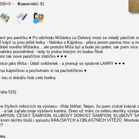
330+0
•
Komentářů:
91
ení pro paničku ♥ Po odchodu Míšánka za Duhový most se mladý páníček roz
 když tu jsou ještě holky - Nelinka s Kájinkou - přece jenom panina moc a 
podobě nového Míšánka....ale protože Míša byl a bude jen jeden, tak jsem sice
alinko pozměněné - tedy to jméno kterým mi budou říkat.
m tak nové paniččino zlatíčko ♥ ♥ ♥
nice jako Míša - Údolí sněženek - a jmenuji se správně LARRY ♥ ♥ ♥
brou kapsičkou a pochutnám si na pacholíčkovi ♥
tou si dokážu hrát celé hodiny
raha 515)
 čtyřech měsících na výstavu - třída štěňat. Nejen, že jsem získal krásné o
 tak začala moje výstavní kariéra. Dnes už mám za sebou desítky výstav 
IOR ŠAMPION, ČESKÝ ŠAMPION, KLUBOVÝ DOROST ŠAMPION, KLUBOVÝ
om těchto titulů i spoustu KRAJSKÝCH a OBLASTNÍCH VÍTĚZŮ. Mnohokrát j
!!
oku