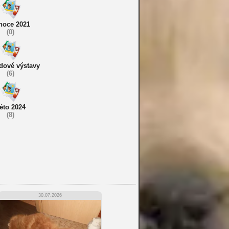
noce 2021
(0)
dové výstavy
(6)
éto 2024
(8)
30.07.2026