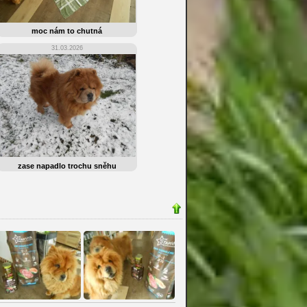
moc nám to chutná
31.03.2026
zase napadlo trochu sněhu