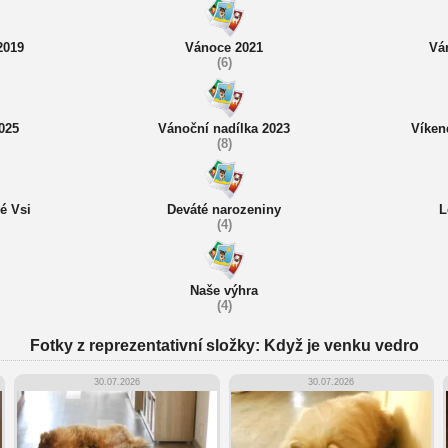
019
Vánoce 2021
Vá
(6)
025
Vánoční nadílka 2023
Víken
(8)
é Vsi
Deváté narozeniny
L
(4)
Naše výhra
(4)
Fotky z reprezentativní složky: Když je venku vedro
30.07.2026
30.07.2026