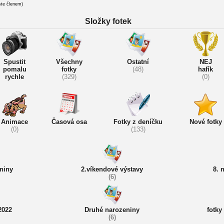
ste členem)
Složky fotek
Spustit
Všechny
Ostatní
NEJ
pomalu
fotky
(48)
hafík
rychle
(329)
(0)
Animace
Časová osa
Fotky z deníčku
Nové fotky
(0)
(133)
niny
2.víkendové výstavy
8. 
(6)
2022
Druhé narozeniny
fotky
(6)