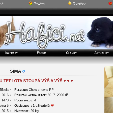
ičí
Ptáčci
Rybičky
Inzeráty
Fórum
Články
Aktuality
ŠÍMA
U TEPLOTA STOUPÁ VÝŠ A VÝŠ ♥ ♥ ♥
íNela
•
Plemeno:
Chow chow
s PP
. 2016
•
Poslední aktualizace:
30. 7. 2026
:
1470
•
Počet palců:
4
ina 5
•
Oblíbenost:
1 uživatelů
. 2015
•
Hmotnost:
29 kg