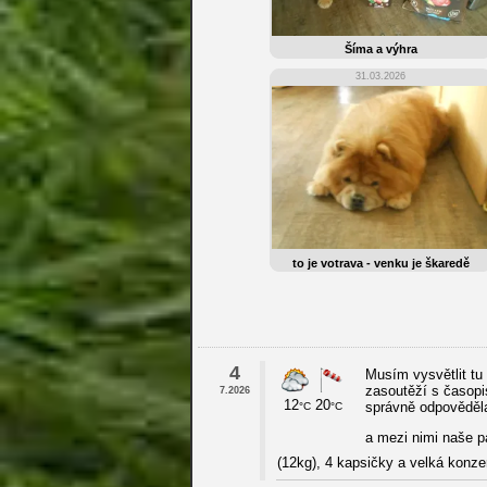
Šíma a výhra
31.03.2026
to je votrava - venku je škaredě
4
Musím vysvětlit tu 
zasoutěží s časopi
7.2026
12
20
správně odpověděla
°C
°C
a mezi nimi naše 
(12kg), 4 kapsičky a velká konz