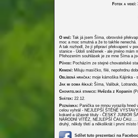
Fotek a videí:
O mně:
Tak já jsem Šíma, obrovské překvap
moc a moc smutná a že to takhle nenechá. I
A tak rozhodl, že jí připraví překvapení v 
stanice - Údolí sněženek - ale jméno mám m
Přehozením souhlásek je ze mne Šíma a jse
Původ:
Pocházím ze stejné chovatelské sta
Krmení:
Miluju masíčko, filé, nepohrdnu do
Oblíbená hračka:
moje kámoška Kájinka - s 
Jak mi doma říkají:
Šíma, Valibuk, Lotrando,
Chovatelská stanice:
Hvězda z Kopanin
(P
Svátek:
22.12.
Poznámka:
Panička se mnou vyrazila hned ve
celou vyhrál - NEJLEPŠÍ ŠTĚNĚ VÝSTAVY - a
kokard a úžasné tituly - ČESKÝ JUN
NÁRODNÍ VÍTĚZ, NEJLEPŠÍ ČAU ČAU......kr
druhý, někdy třetí a několikrát i první místo !
Sdílet tuto prezentaci na Facebo