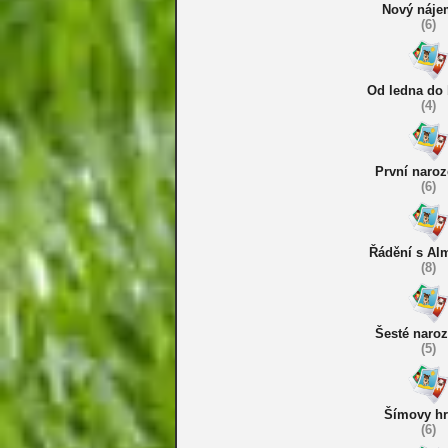
Nový náje
(6)
Od ledna do
(4)
První naroz
(6)
Řádění s Al
(8)
Šesté naro
(5)
Šímovy hr
(6)