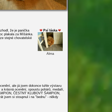
hodl, že je panička
Psí láska
moc plakala za Míšánka.
 ze stejné chovatelské
Alma
cenění, ale já jsem dokonce tuhle výstavu
a krásná ocenění, spoustu pohárů, medailí,
 ŠAMPION, ČESTNÝ KLUBOVÝ ŠAMPION,
sem si stoupnul i na "bednu" - někdy