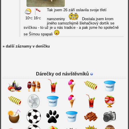
Tak jsem 26 září oslavila svoje třetí
10
16
°C
°C
narozeniny
Dostala jsem krom
jiného samozřejmě šlehačkový dortík se
svíčkou - to už je u nás tradice - a pak jsme ho společně
se Šímou spapali
» další záznamy v deníčku
Dárečky od návštěvníků