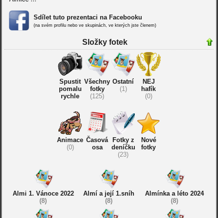
Sdílet tuto prezentaci na Facebooku
(na svém profilu nebo ve skupinách, ve kterých jste členem)
Složky fotek
Spustit
Všechny
Ostatní
NEJ
pomalu
fotky
(1)
hafík
rychle
(125)
(0)
Animace
Časová
Fotky z
Nové
(0)
osa
deníčku
fotky
(23)
Almi 1. Vánoce 2022
Almí a její 1.sníh
Almínka a léto 2024
(8)
(8)
(8)