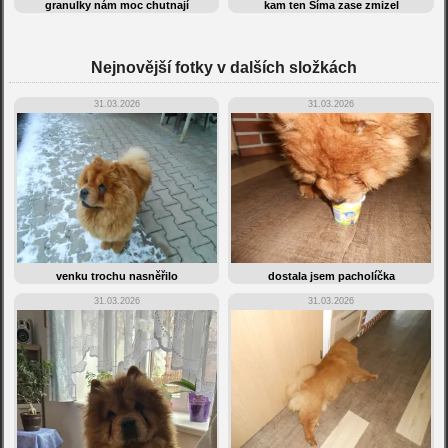
granulky nám moc chutnají
kam ten Šíma zase zmizel
Nejnovější fotky v dalších složkách
31.03.2026
31.03.2026
venku trochu nasněřilo
dostala jsem pacholíčka
31.03.2026
31.03.2026