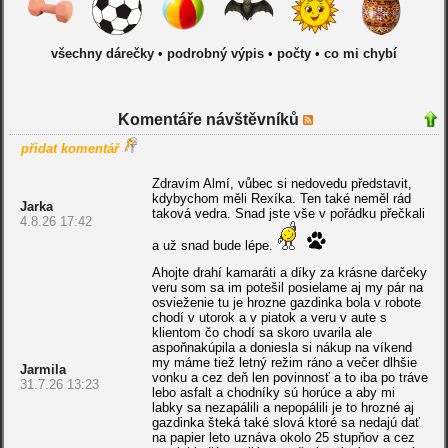
všechny dárečky
•
podrobný výpis
•
počty
•
co mi chybí
Komentáře návštěvníků
přidat komentář
Zdravím Almí, vůbec si nedovedu představit,
kdybychom měli Rexíka. Ten také neměl rád
Jarka
taková vedra. Snad jste vše v pořádku přečkali
4.8.26 17:42
a už snad bude lépe.
Ahojte drahí kamaráti a díky za krásne darčeky
veru som sa im potešil posielame aj my pár na
osvieženie tu je hrozne gazdinka bola v robote
chodí v utorok a v piatok a veru v aute s
klientom čo chodí sa skoro uvarila ale
aspoňnakúpila a doniesla si nákup na víkend
my máme tiež letný režim ráno a večer dlhšie
Jarmila
vonku a cez deň len povinnosť a to iba po tráve
31.7.26 13:23
lebo asfalt a chodníky sú horúce a aby mi
labky sa nezapálili a nepopálili je to hrozné aj
gazdinka šteká také slová ktoré sa nedajú dať
na papier leto uznáva okolo 25 stupňov a cez