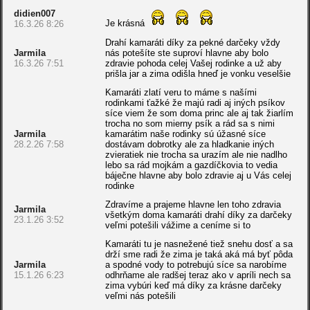
didien007
Je krásná
16.3.26 8:26
Drahí kamaráti díky za pekné darčeky vždy
Jarmila
nás potešíte ste suproví hlavne aby bolo
16.3.26 7:51
zdravie pohoda celej Vašej rodinke a už aby
prišla jar a zima odišla hneď je vonku veselšie
Kamaráti zlatí veru to máme s našími
rodinkami ťažké že majú radi aj iných psíkov
síce viem že som doma princ ale aj tak žiarlím
trocha no som mierny psík a rád sa s nimi
Jarmila
kamarátim naše rodinky sú úžasné síce
28.2.26 7:58
dostávam dobrotky ale za hladkanie iných
zvieratiek nie trocha sa urazím ale nie nadlho
lebo sa rád mojkám a gazdíčkovia to vedia
báječne hlavne aby bolo zdravie aj u Vás celej
rodinke
Zdravíme a prajeme hlavne len toho zdravia
Jarmila
všetkým doma kamaráti drahí díky za darčeky
23.1.26 3:52
veľmi potešili vážime a ceníme si to
Kamaráti tu je nasnežené tiež snehu dosť a sa
drží sme radi že zima je taká aká má byť pôda
Jarmila
a spodné vody to potrebujú síce sa narobíme
15.1.26 6:23
odhrňame ale radšej teraz ako v apríli nech sa
zima vybúri keď má díky za krásne darčeky
veľmi nás potešili