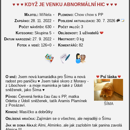
♥ ♥ ♥ KDYŽ JE VENKU ABNORMÁLNÍ HIC ♥ ♥ ♥
Majitel:
MíNela
•
Plemeno:
Chow chow
s PP
Zapsáno:
28. 11. 2022
•
Poslední aktualizace:
30. 7. 2026
Počet návštěv:
630
•
Počet palců:
3
Kategorie:
Skupina 5
•
Oblíbenost:
1 uživatelů
Datum narození:
27. 9. 2022
•
Hmotnost:
0 kg
Fotek a videí:
126+0
•
Komentářů:
82
O mně:
Jsem nová kamarádka pro Šímu a nová
Psí láska
radost pro paničku ♥ Jsem také skoro z Moravy -
z Libochové - a moje maminka je také z Údolí
sněženek, jako Šíma ♥
Původ:
Červená fenka čau čau s PP, matka
Odetta z Údolí sněženek, tatík Aramis Plamínek
ŠÍMA
z Posázaví.
Krmení:
Masíčko a dobrůtky
Oblíbená hračka:
Zajímám se o všechno, ale nejraději o Šímu
Jak mi doma říkají:
Almi, Alminko..ale jak zazlobím tak panina zavolá
Almice !!!