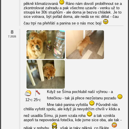
pěkně klimatizovaná
Ráno nám dovolí proběhnout se a
zkontrolovat zahradu a pak všechno uzavře - venku už to
stoupá ke 30ti stupňům - ale doma je bezva chládek. Je to
sice votrava, být pořád doma, ale nedá se nic dělat - čau
čau trpí na přehřátí a panina se o nás moc bojí
8
7.2026
Když se Šíma pochlubil naší výhrou - a
fotečkou - tak já přece nezůstanu pozadu
12
25
°C
°C
Mne také panina vyfotila
Původně nás
chtěla vyfotit spolu, ale když já nevydržím chvíli v klidu a
než usadila Šímu, já jsem vzala roha
a tak vznikla
aspoň ta nepovedená fotečka, kde jsme sice oba, ale tak -
nějak v pohybu
však je taky pěkná, co říkáte