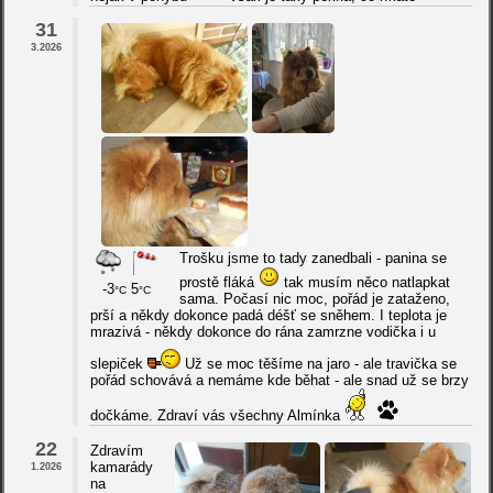
31
3.2026
Trošku jsme to tady zanedbali - panina se
prostě fláká
tak musím něco natlapkat
-3
5
°C
°C
sama. Počasí nic moc, pořád je zataženo,
prší a někdy dokonce padá déšť se sněhem. I teplota je
mrazivá - někdy dokonce do rána zamrzne vodička i u
slepiček
Už se moc těšíme na jaro - ale travička se
pořád schovává a nemáme kde běhat - ale snad už se brzy
dočkáme. Zdraví vás všechny Almínka
22
Zdravím
kamarády
1.2026
na