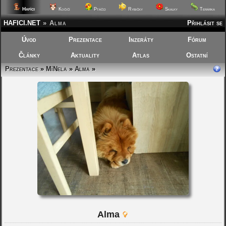
Hafíci
Kočičí
Ptáčci
Rybičky
Skalky
Terárka
HAFICI.NET
»
Alma
Přihlásit se
Úvod
Prezentace
Inzeráty
Fórum
Články
Aktuality
Atlas
Ostatní
Prezentace
»
MíNela
»
Alma
»
Alma