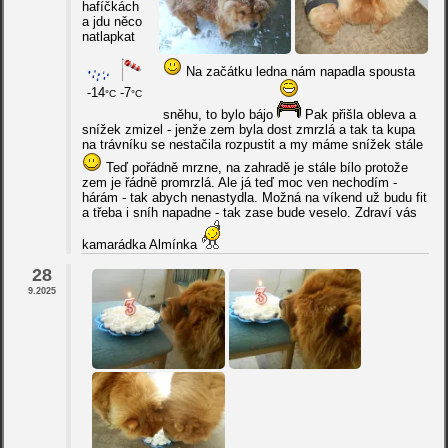
hafíčkách
a jdu něco
natlapkat
Na začátku ledna nám napadla spousta
-14
-7
°C
°C
sněhu, to bylo bájo
Pak přišla obleva a
snížek zmizel - jenže zem byla dost zmrzlá a tak ta kupa
na trávníku se nestačila rozpustit a my máme snížek stále
Teď pořádně mrzne, na zahradě je stále bílo protože
zem je řádně promrzlá. Ale já teď moc ven nechodím -
hárám - tak abych nenastydla. Možná na víkend už budu fit
a třeba i sníh napadne - tak zase bude veselo. Zdraví vás
kamarádka Almínka
28
9.2025