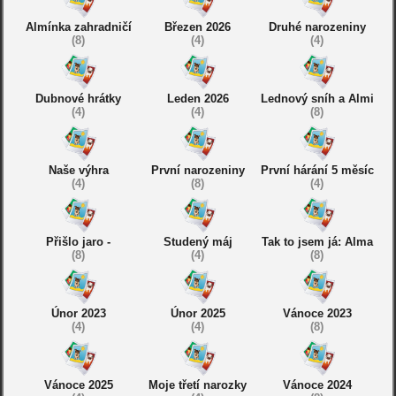
Almínka zahradničí
Březen 2026
Druhé narozeniny
(8)
(4)
(4)
Dubnové hrátky
Leden 2026
Lednový sníh a Almi
(4)
(4)
(8)
Naše výhra
První narozeniny
První hárání 5 měsíc
(4)
(8)
(4)
Přišlo jaro -
Studený máj
Tak to jsem já: Alma
(8)
(4)
(8)
Únor 2023
Únor 2025
Vánoce 2023
(4)
(4)
(8)
Vánoce 2025
Moje třetí narozky
Vánoce 2024