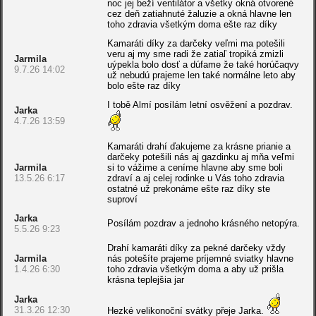
noc jej beží ventilátor a všetky okná otvorené
cez deň zatiahnuté žaluzie a okná hlavne len
toho zdravia všetkým doma ešte raz díky
Kamaráti díky za darčeky veľmi ma potešili
veru aj my sme radi že zatiaľ tropiká zmizli
Jarmila
uýpekla bolo dosť a dúfame že také horúčaqvy
9.7.26 14:02
už nebudú prajeme len také normálne leto aby
bolo ešte raz díky
I tobě Almí posílám letní osvěžení a pozdrav.
Jarka
4.7.26 13:59
Kamaráti drahí ďakujeme za krásne prianie a
darčeky potešili nás aj gazdinku aj mňa veľmi
Jarmila
si to vážime a ceníme hlavne aby sme boli
13.5.26 6:17
zdraví a aj celej rodinke u Vás toho zdravia
ostatné už prekonáme ešte raz díky ste
suproví
Jarka
Posílám pozdrav a jednoho krásného netopýra.
5.5.26 9:23
Drahí kamaráti díky za pekné darčeky vždy
Jarmila
nás potešíte prajeme príjemné sviatky hlavne
1.4.26 6:30
toho zdravia všetkým doma a aby už prišla
krásna teplejšia jar
Jarka
31.3.26 12:30
Hezké velikonoční svátky přeje Jarka.