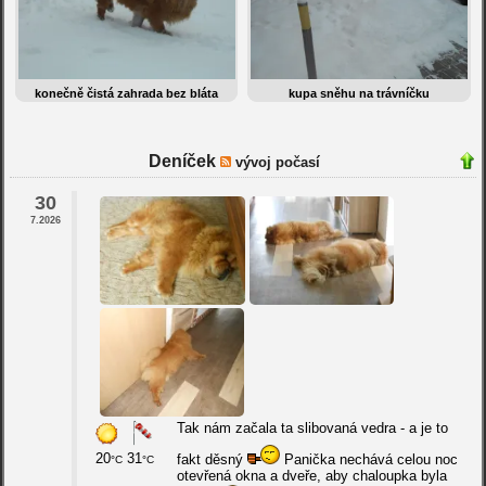
konečně čistá zahrada bez bláta
kupa sněhu na trávníčku
Deníček
vývoj počasí
30
7.2026
Tak nám začala ta slibovaná vedra - a je to
20
31
fakt děsný
Panička nechává celou noc
°C
°C
otevřená okna a dveře, aby chaloupka byla