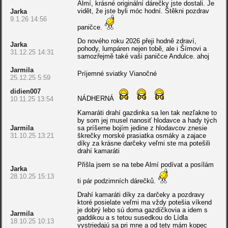
Almí, krásné originální dárečky jste dostali. Je
vidět, že jste byli móc hodní. Štěkni pozdrav
Jarka
9.1.26 14:56
paničce.
Do nového roku 2026 přeji hodně zdraví,
Jarka
pohody, lumpáren nejen tobě, ale i Šímovi a
31.12.25 14:31
samozřejmě také vaši paničce Andulce. ahoj
Jarmila
Príjemné sviatky Vianočné
25.12.25 5:59
didien007
NÁDHERNÁ
10.11.25 13:54
Kamaráti drahí gazdinka sa len tak nezľakne to
by som jej musel nanosiť hlodavce a hady tých
Jarmila
sa príšerne bojím jedine z hlodavcov znesie
31.10.25 13:21
škrečky morské prasiatka osmáky a zajace
díky za krásne darčeky veľmi ste ma potešili
drahí kamaráti
Přišla jsem se na tebe Almí podívat a posílám
Jarka
28.10.25 15:13
ti pár podzimních dárečků.
Drahí kamaráti díky za darčeky a pozdravy
ktoré posielate veľmi ma vždy potešia víkend
je dobrý lebo sú doma gazdíčkovia a idem s
Jarmila
gaddikou a s tetou susedkou do Lídla
18.10.25 10:13
vystriedajú sa pri mne a od tety mám kopec