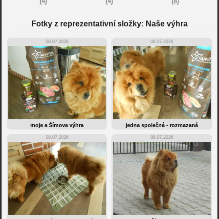
(4)
(4)
(8)
Fotky z reprezentativní složky: Naše výhra
08.07.2026
08.07.2026
moje a Šímova výhra
jedna společná - rozmazaná
08.07.2026
08.07.2026