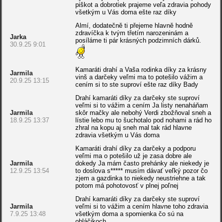
piškot a dobrotiek prajeme veľa zdravia pohody
všetkým u Vás doma ešte raz díky
Almí, dodatečně ti přejeme hlavně hodně
zdravíčka k tvým třetím narozeninám a
Jarka
posíláme ti pár krásných podzimních dárků.
30.9.25 9:01
Kamaráti drahí a Vaša rodinka díky za krásny
Jarmila
vinš a darčeky veľmi ma to potešilo vážim a
20.9.25 13:15
cením si to ste suproví ešte raz díky Bady
Drahí kamaráti díky za darčeky ste suproví
veľmi si to vážim a cením Ja listy nenaháňam
Jarmila
skôr mačky ale nebohý Verdi zbožňoval sneh a
18.9.25 13:37
lístie lebo mu to šuchotalo pod nohami a rád ho
zhral na kopu aj sneh mal tak rád hlavne
zdravia všetkým u Vás doma
Kamaráti drahí díky za darčeky a podporu
veľmi ma o potešilo už je zasa dobre ale
Jarmila
dokedy Ja mám často prehánky ale niekedy je
12.9.25 13:54
to doslova s***** musím dávať veľký pozor čo
zjem a gazdinka to niekedy neustriehne a tak
potom má pohotovosť v plnej poľnej
Drahí kamaráti díky za darčeky ste suproví
Jarmila
veľmi si to vážim a cením hlavne toho zdravia
7.9.25 13:48
všetkým doma a spomienka čo sú na
obláčikoch