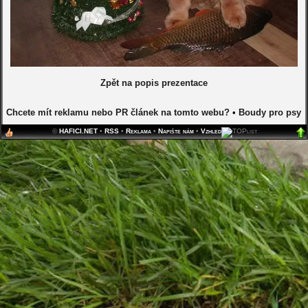
Zpět na popis prezentace
Chcete mít reklamu nebo PR článek na tomto webu?
•
Boudy pro psy
©
HAFICI.NET
•
RSS
•
Reklama
•
Napište nám
•
Vzhled