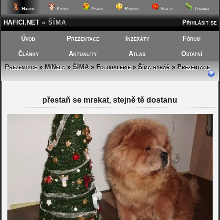
Hafíci
Kočičí
Ptáčci
Rybičky
Skalky
Terárka
HAFICI.NET
»
ŠÍMA
Přihlásit se
Úvod
Prezentace
Inzeráty
Fórum
Články
Aktuality
Atlas
Ostatní
Prezentace
»
MíNela
»
ŠÍMA
»
Fotogalerie » Šíma rybář » Prezentace
přestaň se mrskat, stejně tě dostanu