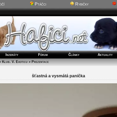
ičí
Ptáčci
Rybičky
Inzeráty
Fórum
Články
Aktuality
» Klub. V. Exoticu » Prezentace
šťastná a vysmátá panička