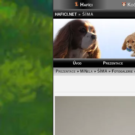
Hafíci
Koč
HAFICI.NET
»
ŠÍMA
Úvod
Prezentace
Prezentace
»
MíNela
»
ŠÍMA
»
Fotogalerie 