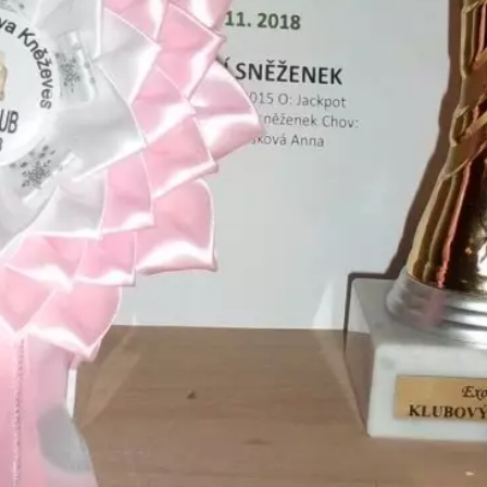
Zpět na popis prezentace
Chcete mít reklamu nebo PR článek na tomto webu?
•
Boudy pro psy
©
HAFICI.NET
•
RSS
•
Reklama
•
Napište nám
•
Vzhled