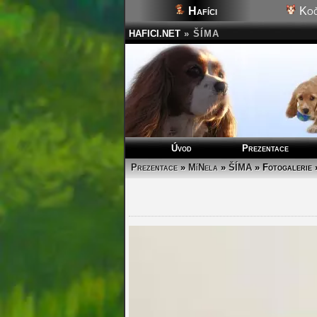
Hafíci
Koč
HAFICI.NET
»
ŠÍMA
Úvod
Prezentace
Prezentace
»
MíNela
»
ŠÍMA
»
Fotogalerie 