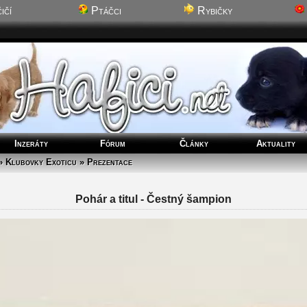
ičí
Ptáčci
Rybičky
Inzeráty
Fórum
Články
Aktuality
» Klubovky Exoticu » Prezentace
Pohár a titul - Čestný šampion