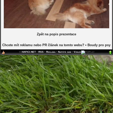
Zpět na popis prezentace
Chcete mít reklamu nebo PR článek na tomto webu?
•
Boudy pro psy
©
HAFICI.NET
•
RSS
•
Reklama
•
Napište nám
•
Vzhled