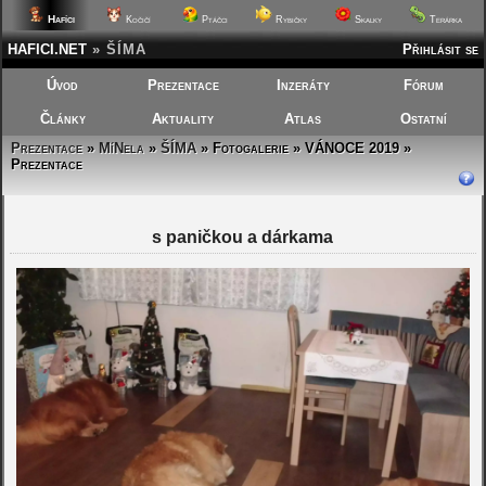
Hafíci
Kočičí
Ptáčci
Rybičky
Skalky
Terárka
HAFICI.NET
»
ŠÍMA
Přihlásit se
Úvod
Prezentace
Inzeráty
Fórum
Články
Aktuality
Atlas
Ostatní
Prezentace
»
MíNela
»
ŠÍMA
»
Fotogalerie » VÁNOCE 2019 »
Prezentace
s paničkou a dárkama