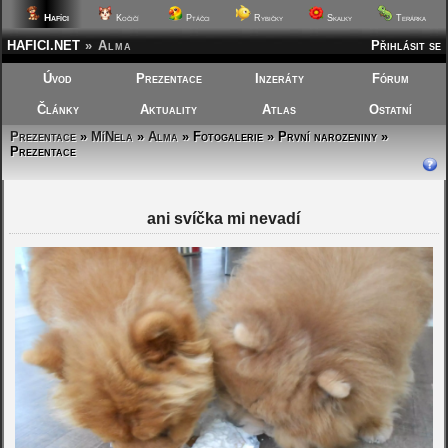
Hafíci
Kočičí
Ptáčci
Rybičky
Skalky
Terárka
HAFICI.NET
»
Alma
Přihlásit se
Úvod
Prezentace
Inzeráty
Fórum
Články
Aktuality
Atlas
Ostatní
Prezentace
»
MíNela
»
Alma
»
Fotogalerie » První narozeniny »
Prezentace
ani svíčka mi nevadí