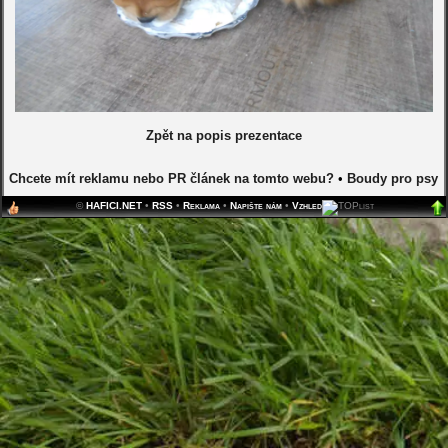
Zpět na popis prezentace
Chcete mít reklamu nebo PR článek na tomto webu?
•
Boudy pro psy
©
HAFICI.NET
•
RSS
•
Reklama
•
Napište nám
•
Vzhled