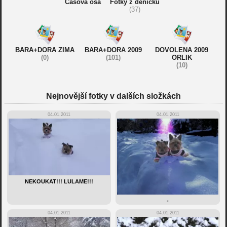
Časová osa
Fotky z deníčku
(37)
BARA+DORA ZIMA
BARA+DORA 2009
DOVOLENA 2009
(0)
(101)
ORLIK
(10)
Nejnovější fotky v dalších složkách
04.01.2011
04.01.2011
NEKOUKAT!!! LULAME!!!
-
04.01.2011
04.01.2011