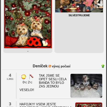
SILVESTRUJEME
-
Deníček
vývoj počasí
4
TAK JSME SE
OPET SESLI CELA
1.2011
0
2
BANDA TO BYLO
°C
°C
ZAS JEDNOU
VESELO!!
3
HAFOJKY! VSEM JESTE