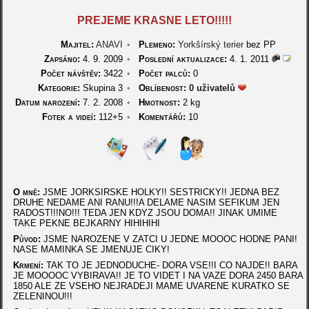
PREJEME KRASNE LETO!!!!!
Majitel:
ANAVI
•
Plemeno:
Yorkšírský terier
bez PP
Zapsáno:
4. 9. 2009
•
Poslední aktualizace:
4. 1. 2011
Počet návštěv:
3422
•
Počet palců:
0
Kategorie:
Skupina 3
•
Oblíbenost:
0 uživatelů
Datum narození:
7. 2. 2008
•
Hmotnost:
2 kg
Fotek a videí:
112+5
•
Komentářů:
10
O mně:
JSME JORKSIRSKE HOLKY!! SESTRICKY!! JEDNA BEZ
DRUHE NEDAME ANI RANU!!!A DELAME NASIM SEFIKUM JEN
RADOST!!!NO!!! TEDA JEN KDYZ JSOU DOMA!! JINAK UMIME
TAKE PEKNE BEJKARNY HIHIHIHI
Původ:
JSME NAROZENE V ZATCI U JEDNE MOOOC HODNE PANI!
NASE MAMINKA SE JMENUJE CIKY!
Krmení:
TAK TO JE JEDNODUCHE- DORA VSE!!I CO NAJDE!! BARA
JE MOOOOC VYBIRAVA!! JE TO VIDET I NA VAZE DORA 2450 BARA
1850 ALE ZE VSEHO NEJRADEJI MAME UVARENE KURATKO SE
ZELENINOU!!!