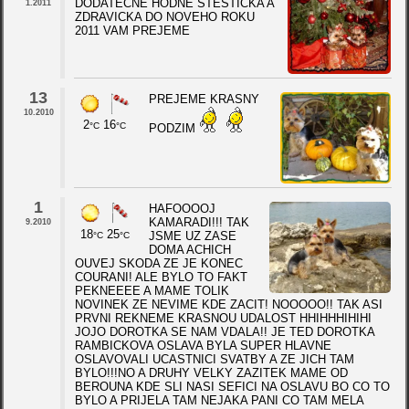
DODATECNE HODNE STESTICKA A
1.2011
ZDRAVICKA DO NOVEHO ROKU
2011 VAM PREJEME
13
PREJEME KRASNY
10.2010
2
16
°C
°C
PODZIM
1
HAFOOOOJ
KAMARADI!!! TAK
9.2010
18
25
JSME UZ ZASE
°C
°C
DOMA ACHICH
OUVEJ SKODA ZE JE KONEC
COURANI! ALE BYLO TO FAKT
PEKNEEEE A MAME TOLIK
NOVINEK ZE NEVIME KDE ZACIT! NOOOOO!! TAK ASI
PRVNI REKNEME KRASNOU UDALOST HHIHHHIHIHI
JOJO DOROTKA SE NAM VDALA!! JE TED DOROTKA
RAMBICKOVA OSLAVA BYLA SUPER HLAVNE
OSLAVOVALI UCASTNICI SVATBY A ZE JICH TAM
BYLO!!!NO A DRUHY VELKY ZAZITEK MAME OD
BEROUNA KDE SLI NASI SEFICI NA OSLAVU BO CO TO
BYLO A PRIJELA TAM NEJAKA PANI CO TAM MELA