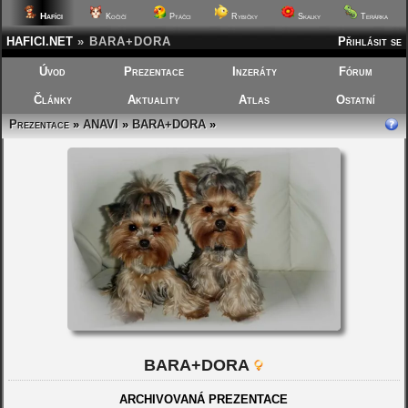
Hafíci
Kočičí
Ptáčci
Rybičky
Skalky
Terárka
HAFICI.NET
»
BARA+DORA
Přihlásit se
Úvod
Prezentace
Inzeráty
Fórum
Články
Aktuality
Atlas
Ostatní
Prezentace
»
ANAVI
»
BARA+DORA
»
BARA+DORA
ARCHIVOVANÁ PREZENTACE