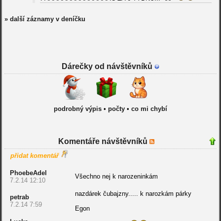
» další záznamy v deníčku
Dárečky od návštěvníků
podrobný výpis
•
počty
•
co mi chybí
Komentáře návštěvníků
přidat komentář
PhoebeAdel
Všechno nej k narozeninkám
7.2.14 12:10
nazdárek čubajzny..... k narozkám párky
petrab
7.2.14 7:59
Egon