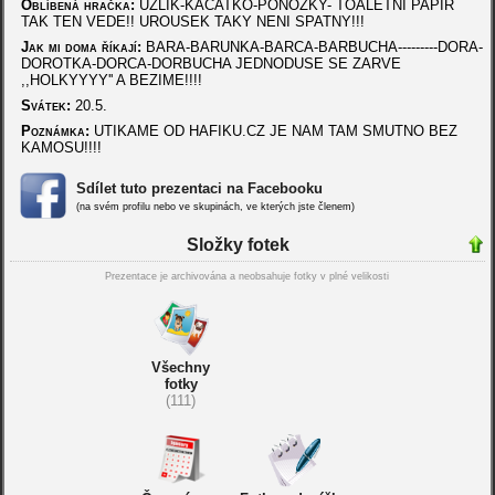
Oblíbená hračka:
UZLIK-KACATKO-PONOZKY- TOALETNI PAPIR
TAK TEN VEDE!! UROUSEK TAKY NENI SPATNY!!!
Jak mi doma říkají:
BARA-BARUNKA-BARCA-BARBUCHA---------DORA-
DOROTKA-DORCA-DORBUCHA JEDNODUSE SE ZARVE
,,HOLKYYYY'' A BEZIME!!!!
Svátek:
20.5.
Poznámka:
UTIKAME OD HAFIKU.CZ JE NAM TAM SMUTNO BEZ
KAMOSU!!!!
Sdílet tuto prezentaci na Facebooku
(na svém profilu nebo ve skupinách, ve kterých jste členem)
Složky fotek
Prezentace je archivována a neobsahuje fotky v plné velikosti
Všechny
fotky
(111)