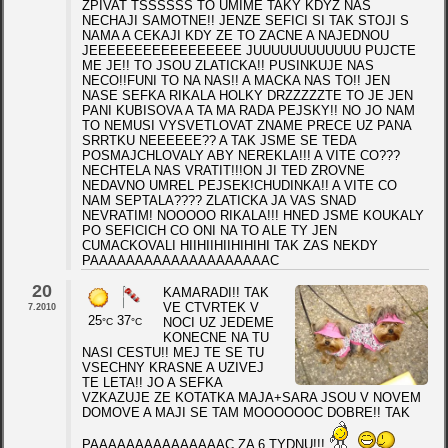
ZPIVAT TSSSSSS TO UMIME TAKY KDYZ NAS
NECHAJI SAMOTNE!! JENZE SEFICI SI TAK STOJI S
NAMA A CEKAJI KDY ZE TO ZACNE A NAJEDNOU
JEEEEEEEEEEEEEEEEE JUUUUUUUUUUUU PUJCTE
ME JE!! TO JSOU ZLATICKA!! PUSINKUJE NAS
NECO!!FUNI TO NA NAS!! A MACKA NAS TO!! JEN
NASE SEFKA RIKALA HOLKY DRZZZZZTE TO JE JEN
PANI KUBISOVA A TA MA RADA PEJSKY!! NO JO NAM
TO NEMUSI VYSVETLOVAT ZNAME PRECE UZ PANA
SRRTKU NEEEEEE?? A TAK JSME SE TEDA
POSMAJCHLOVALY ABY NEREKLA!!! A VITE CO???
NECHTELA NAS VRATIT!!!ON JI TED ZROVNE
NEDAVNO UMREL PEJSEK!CHUDINKA!! A VITE CO
NAM SEPTALA???? ZLATICKA JA VAS SNAD
NEVRATIM! NOOOOO RIKALA!!! HNED JSME KOUKALY
PO SEFICICH CO ONI NA TO ALE TY JEN
CUMACKOVALI HIIHIIHIIHIHIHI TAK ZAS NEKDY
PAAAAAAAAAAAAAAAAAAAAC
20
KAMARADI!! TAK
VE CTVRTEK V
7.2010
25
37
NOCI UZ JEDEME
°C
°C
KONECNE NA TU
NASI CESTU!! MEJ TE SE TU
VSECHNY KRASNE A UZIVEJ
TE LETA!! JO A SEFKA
VZKAZUJE ZE KOTATKA MAJA+SARA JSOU V NOVEM
DOMOVE A MAJI SE TAM MOOOOOOC DOBRE!! TAK
PAAAAAAAAAAAAAAAC ZA 6 TYDNU!!!