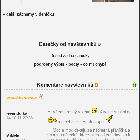
» další záznamy v deníčku
Dárečky od návštěvníků
Dosud žádné dárečky
podrobný výpis
•
počty
•
co mi chybí
Komentáře návštěvníků
přidat komentář
H: Všem krásný víkend
užívejte si páníky
levandulka
14.10.11 22:38
a procházek. Hefík a spol
H: Moc a moc děkuju za nádherná přáníčka a
spoustu dárečků, které jsem od vás dostala k
MíNela
narozeninám. Mám vás moc ráda - vaše