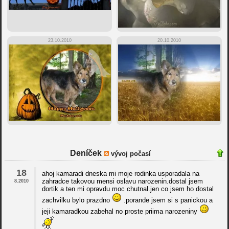
23.10.2010
20.10.2010
Deníček
vývoj počasí
18
ahoj kamaradi dneska mi moje rodinka usporadala na
zahradce takovou mensi oslavu narozenin.dostal jsem
8.2010
dortik a ten mi opravdu moc chutnal.jen co jsem ho dostal
zachvilku bylo prazdno
.porande jsem si s panickou a
jeji kamaradkou zabehal no proste priima narozeniny