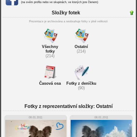
(na svém profilu nebo ve skupinách, ve kterých jste členem)
Složky fotek
Prezentace je archivována a neobsahuje fotky v plné velikosti
Všechny
Ostatní
fotky
(214)
(214)
Časová osa
Fotky z deníčku
(90)
Fotky z reprezentativní složky: Ostatní
08.01.2011
08.01.2011