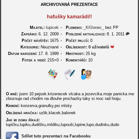
ARCHIVOVANÁ PREZENTACE
hafušky kamarádi!!
Majitel:
lupicek
•
Plemeno:
_Kříženec_
bez PP
Zapsáno:
6. 12. 2009
•
Poslední aktualizace:
8. 1. 2011
Počet návštěv:
1675
•
Počet palců:
0
Kategorie:
Neuznané
•
Oblíbenost:
0 uživatelů
Datum narození:
17. 8. 1999
•
Hmotnost:
25 kg
Fotek a videí:
215+0
•
Komentářů:
10
O mně:
jsem 10 pejsek.krizenecek vlcaka a jezevcika.moje panicka me
zboznuje.rad chodim na dlouhe prochazky.taky si moc rad hraju.
Krmení:
konzerva,granulky,psi mlsky
Oblíbená hračka:
uzlik,klacek,balonek
Jak mi doma říkají:
lupičku,lupiku,dudišku,mildiku,lupouši,lupine,lupo,dudinku,dudo
Sdílet tuto prezentaci na Facebooku