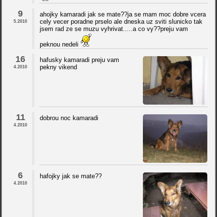
9
ahojky kamaradi jak se mate??ja se mam moc dobre vcera
cely vecer poradne prselo ale dneska uz sviti slunicko tak
5.2010
jsem rad ze se muzu vyhrivat.....a co vy??preju vam
peknou nedeli
16
hafusky kamaradi preju vam
pekny vikend
4.2010
11
dobrou noc kamaradi
4.2010
6
hafojky jak se mate??
4.2010