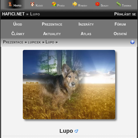
Hafíci
Kočičí
Ptáčci
Rybičky
Skalky
Terárka
HAFICI.NET
»
Lupo
Přihlásit se
Úvod
Prezentace
Inzeráty
Fórum
Články
Aktuality
Atlas
Ostatní
Prezentace
»
lupicek
»
Lupo
»
Lupo