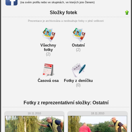
(na svém profilu nebo ve skupinách, ve kterých jste členem)
Složky fotek
Prezentace je archivována a neobsahuje fotky v plné velikosti
Všechny
Ostatní
fotky
(2)
(2)
Časová osa
Fotky z deníčku
(0)
Fotky z reprezentativní složky: Ostatní
18.11.2010
18.11.2010