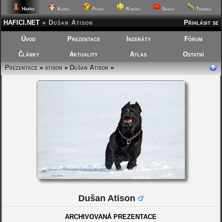
Hafíci
Kočičí
Ptáčci
Rybičky
Skalky
Terárka
HAFICI.NET
»
Dušan Atison
Přihlásit se
Úvod
Prezentace
Inzeráty
Fórum
Články
Aktuality
Atlas
Ostatní
Prezentace
»
atison
»
Dušan Atison
»
Dušan Atison
ARCHIVOVANÁ PREZENTACE