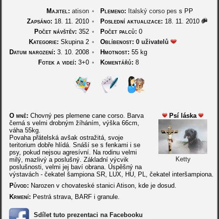
Majitel:
atison
•
Plemeno:
Italský corso pes
s PP
Zapsáno:
18. 11. 2010
•
Poslední aktualizace:
18. 11. 2010
Počet návštěv:
352
•
Počet palců:
0
Kategorie:
Skupina 2
•
Oblíbenost:
0 uživatelů
Datum narození:
3. 10. 2008
•
Hmotnost:
55 kg
Fotek a videí:
3+0
•
Komentářů:
8
O mně:
Chovný pes plemene cane corso. Barva
Psí láska
černá s velmi drobným žíháním, výška 66cm,
váha 55kg.
Povaha přátelská avšak ostražitá, svoje
teritorium dobře hlídá. Snáší se s fenkami i se
psy, pokud nejsou agresívní. Na rodinu velmi
Ketty
milý, mazlivý a poslušný. Základní výcvik
poslušnosti, velmi jej baví obrana. Úspěšný na
výstavách - čekatel šampiona SR, LUX, HU, PL, čekatel interšampiona.
Původ:
Narozen v chovateské stanici Atison, kde je dosud.
Krmení:
Pestrá strava, BARF i granule.
Sdílet tuto prezentaci na Facebooku