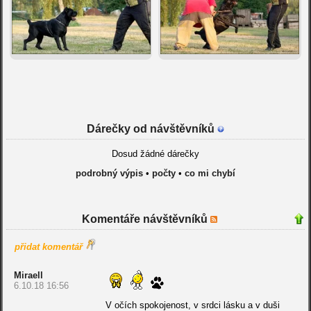
Dárečky od návštěvníků
Dosud žádné dárečky
podrobný výpis
•
počty
•
co mi chybí
Komentáře návštěvníků
přidat komentář
Miraell
6.10.18 16:56
V očích spokojenost, v srdci lásku a v duši