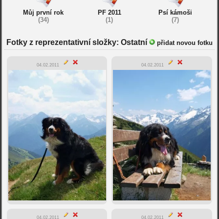
Můj první rok
PF 2011
Psí kámoši
(34)
(1)
(7)
Fotky z reprezentativní složky: Ostatní
přidat novou fotku
04.02.2011
04.02.2011
04.02.2011
04.02.2011