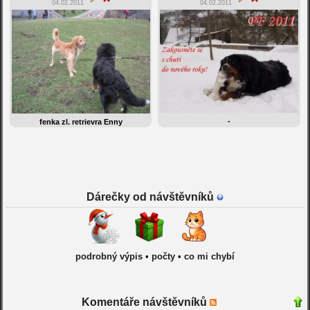
04.02.2011
04.02.2011
-
fenka zl. retrievra Enny
Dárečky od návštěvníků
podrobný výpis
•
počty
•
co mi chybí
Komentáře návštěvníků