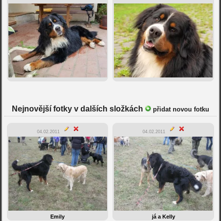
Nejnovější fotky v dalších složkách
přidat novou fotku
04.02.2011
04.02.2011
Emily
já a Kelly