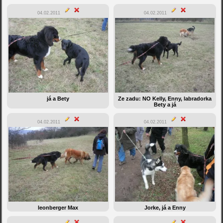
04.02.2011
04.02.2011
já a Bety
Ze zadu: NO Kelly, Enny, labradorka
Bety a já
04.02.2011
04.02.2011
leonberger Max
Jorke, já a Enny