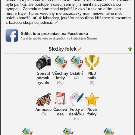
byla páníků, ale postupem času jsem si ji změnil na vyžadovanou
sympatii. Zahradu máme snad největší z okolí a tak se cítím jako
místní frajer. I přes všechny mé požadavky mám neuvěřitelně moc
psích kámošů, ať už labradory, jorkšíry nebo třeba křížence si rozumím
s každou skupinou jedinců.
Sdílet tuto prezentaci na Facebooku
(na svém profilu nebo ve skupinách, ve kterých jste členem)
Složky fotek
Spustit
Všechny
Ostatní
NEJ
pomalu
fotky
(4)
hafík
rychle
(46)
(0)
Animace
Časová
Fotky z
Nové
(0)
osa
deníčku
fotky
(0)