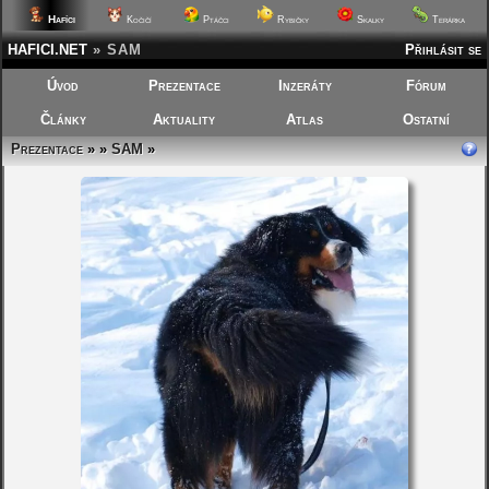
Hafíci
Kočičí
Ptáčci
Rybičky
Skalky
Terárka
HAFICI.NET
»
SAM
Přihlásit se
Úvod
Prezentace
Inzeráty
Fórum
Články
Aktuality
Atlas
Ostatní
Prezentace
»
»
SAM
»