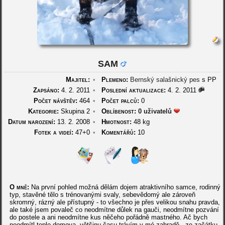
SAM
Majitel:
•
Plemeno:
Bernský salašnický pes
s PP
Zapsáno:
4. 2. 2011
•
Poslední aktualizace:
4. 2. 2011
Počet návštěv:
464
•
Počet palců:
0
Kategorie:
Skupina 2
•
Oblíbenost:
0 uživatelů
Datum narození:
13. 2. 2008
•
Hmotnost:
48 kg
Fotek a videí:
47+0
•
Komentářů:
10
O mně:
Na první pohled možná dělám dojem atraktivního samce, rodinný
typ, stavěné tělo s trénovanými svaly, sebevědomý ale zároveň
skromný, rázný ale přístupný - to všechno je přes velikou snahu pravda,
ale také jsem povaleč co neodmítne důlek na gauči, neodmítne pozvání
do postele a ani neodmítne kus něčeho pořádně mastného. Ač bych
neodmítl teplo domova, většinu času trávím v mé zahradě - ze začátku