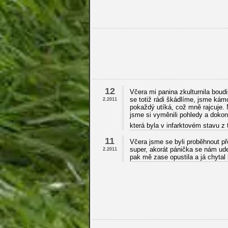
12
Včera mi panina zkulturnila boud
se totiž rádi škádlíme, jsme kámo
2.2011
pokaždý utíká, což mně rajcuje.
jsme si vyměnili pohledy a dokon
která byla v infarktovém stavu 
11
Včera jsme se byli proběhnout př
super, akorát pánička se nám ude
2.2011
pak mě zase opustila a já chytal