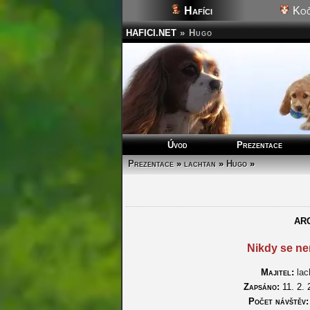
Hafíci
Koč
HAFICI.NET
»
Hugo
Úvod
Prezentace
Prezentace
»
lachtan
»
Hugo
»
AR
Nikdy se ne
Majitel:
lac
Zapsáno:
11. 2. 
Počet návštěv: