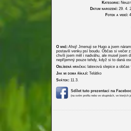
Kategorie:
Neuzn
Datum narození:
29. 4. 
Fotek a videí:
4
O mně:
Ahoj! Jmenuji se Hugo a jsem náramn
postavili venku psí boudu. Občas si večer 
chvíli jsem měl i nadváhu, ale musel jsem
nepříjemný pouze tehdy, když si to daná oso
Oblíbená hračka:
latexová slepice a občas 
Jak mi doma říkají:
Telátko
Svátek:
11.3.
Sdílet tuto prezentaci na Facebo
(na svém profilu nebo ve skupinách, ve kterých j