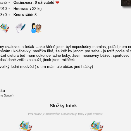
ané
•
Oblíbenost:
0 uživatelů
2010
•
Hmotnost:
32 kg
3+0
•
Komentářů:
8
ý svalovec a fešák. Jako štěně jsem byl neposlušný mamlas, pořád jsem něco
zpívám ukolébavky, panička řiká, že kéž by jenom pro sebe - já totiž podle 
 držet dietu a teď mám dokonce ladné boky. Jsem neúnavný běžec, sportovec
ba/ dané zvíře zaslouží, jinak jsem miláček.
veliký lední medvěd ( s tím mám ale občas jiné hrátky)
oku
ste členem)
Složky fotek
Prezentace je archivována a neobsahuje fotky v plné velikosti