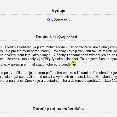
Výdaje
» Zobrazit «
Deníček
vývoj počasí
inu a vydrhla koberec, já jsem mohl celý den lítat po zahradě. Ale Sona ( koč
ši, ale pro zlo by neodmítl žádný. Pokaždý když jí zahlídnu tak letím třetí k
 No a včera jsem letěl jako nikdy,a ..? Žádný zaznamenáný zdrhání jen se 
ce ji ze zadku nezvedly výhrůžky fyzickou likvidací. Takže jsem Sonu s opov
z toho, v jakém jsem měl stavu koberec v boudě
es pastvu, šli jsme jako skoro pořád přes chatku s liškami a přes ohradník j
jchala když se snažila mně unavit a vymluvit mi cestu k lesu. No nakonec vyh
 bronz na slunci. Dneska je ale pořádna mlha a dokonce poprchává, takže žá
Dárečky od návštěvníků