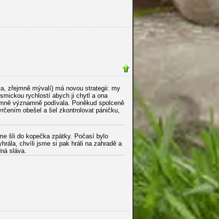
ka, zřejmně mývalí) má novou strategii: my
osmickou rychlostí abych ji chytl a ona
na mně významně podívala. Poněkud spolceně
rčením obešel a šel zkontrolovat páničku,
sme šli do kopečka zpátky. Počasí bylo
rála, chvíli jsme si pak hráli na zahradě a
dná sláva.