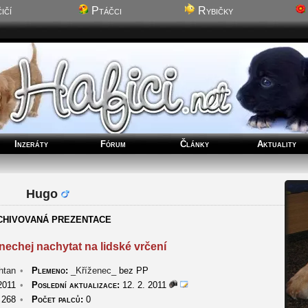
ičí
Ptáčci
Rybičky
Inzeráty
Fórum
Články
Aktuality
Hugo
CHIVOVANÁ PREZENTACE
nechej nachytat na lidské vrčení
htan
•
Plemeno:
_Kříženec_
bez PP
2011
•
Poslední aktualizace:
12. 2. 2011
268
•
Počet palců:
0