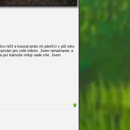
 ničil a kousal proto mi páníčci v půl roku
ní zpívám pro celé město. Jsem nenažranec a
 a psí kámoše miluji nade vše. Jsem