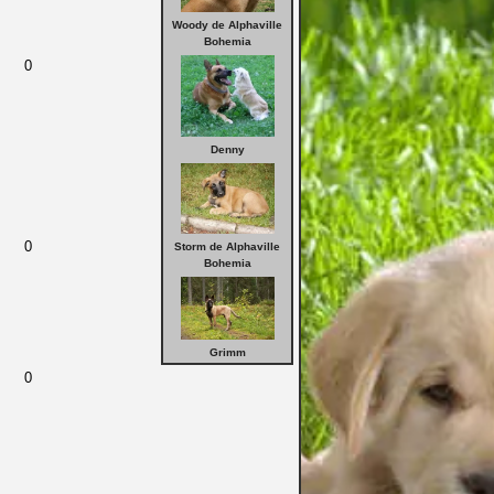
Woody de Alphaville
Bohemia
0
Denny
0
Storm de Alphaville
Bohemia
Grimm
0