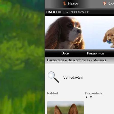
Hafíci
Koč
HAFICI.NET
»
Prezentace
Úvod
Prezentace
Prezentace
» Belgický ovčák - Malinois
Vyhledávání
Náhled
Prezentace
▲
▼