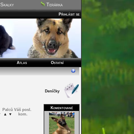
Skalky
Terárka
Přihlásit se
Atlas
Ostatní
Deníčky
Komentované
Palců
Váš posl.
▼
▲
▼
kom.