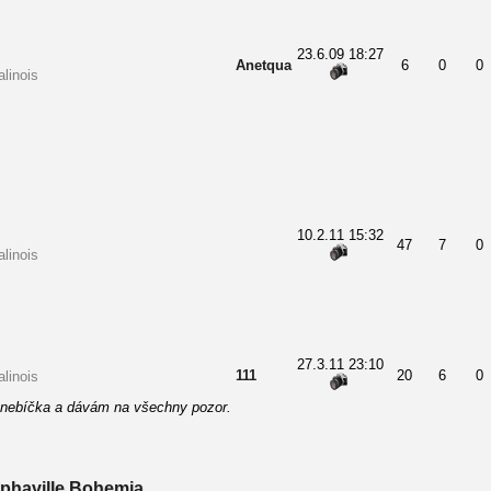
23.6.09 18:27
Anetqua
6
0
0
linois
10.2.11 15:32
47
7
0
linois
27.3.11 23:10
111
20
6
0
linois
 nebíčka a dávám na všechny pozor.
phaville Bohemia