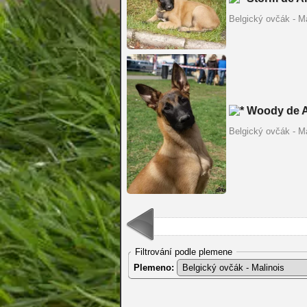
Belgický ovčák - Ma
Woody de A
Belgický ovčák - Ma
Filtrování podle plemene
Plemeno: