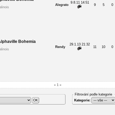
9.8.11 14:51
Alegrato
9
5
0
linois
lphaville Bohemia
29.1.13 21:32
Rendy
11
10
0
linois
» 1 «
Filtrování podle kategorie
Kategorie: