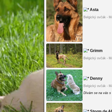
Asta
Belgický ovčák - Ma
Grimm
Belgický ovčák - Ma
Denny
Belgický ovčák - Ma
Dívám se na vás s
Storm de Al