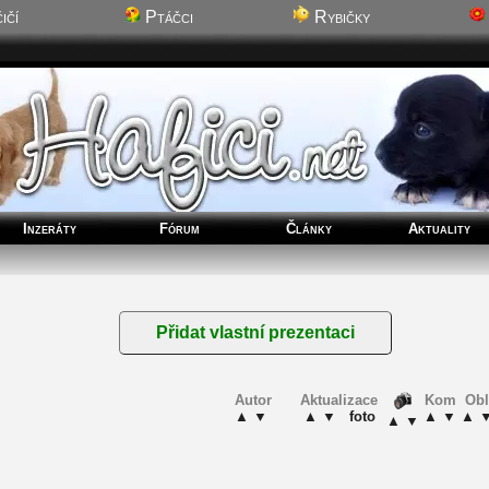
ičí
Ptáčci
Rybičky
Inzeráty
Fórum
Články
Aktuality
Autor
Aktualizace
Kom
Obl
▲
▼
▲
▼
foto
▲
▼
▲
▲
▼