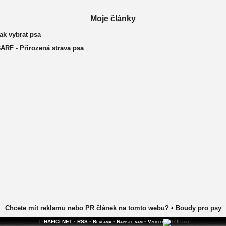
Moje články
ak vybrat psa
ARF - Přirozená strava psa
Chcete mít reklamu nebo PR článek na tomto webu?
•
Boudy pro psy
©
HAFICI.NET
•
RSS
•
Reklama
•
Napište nám
•
Vzhled