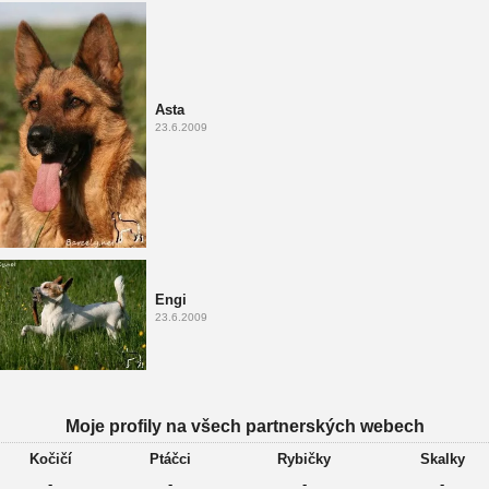
Asta
23.6.2009
Engi
23.6.2009
Moje profily na všech partnerských webech
Kočičí
Ptáčci
Rybičky
Skalky
-
-
-
-