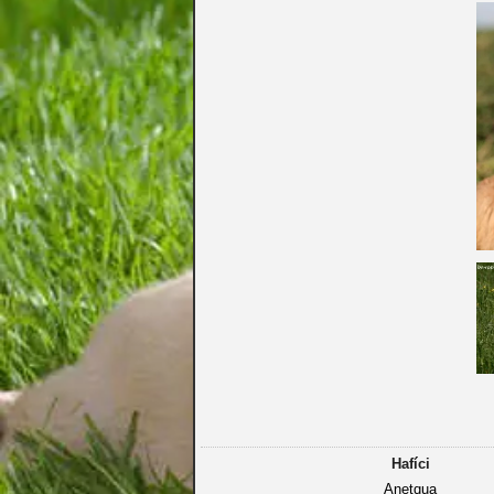
Hafíci
Anetqua