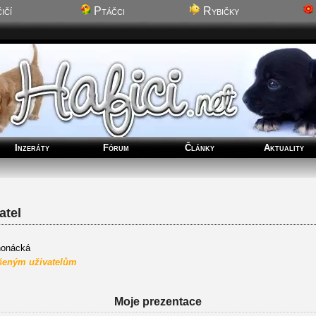
ičí
Ptáčci
Rybičky
Inzeráty
Fórum
Články
Aktuality
tel
honácká
ášeným uživatelům
Moje prezentace