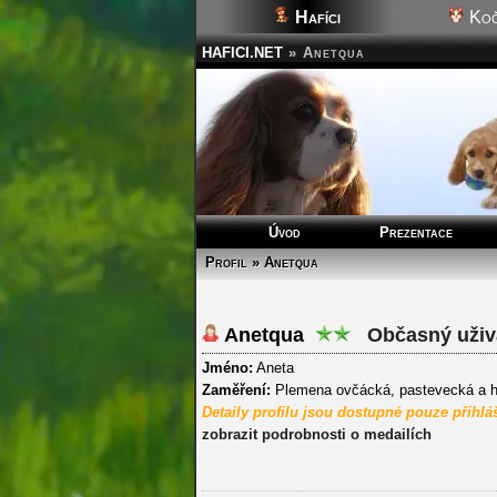
Hafíci
Koč
HAFICI.NET
»
Anetqua
Úvod
Prezentace
Profil » Anetqua
Anetqua
Občasný uživa
Jméno:
Aneta
Zaměření:
Plemena ovčácká, pastevecká a 
Detaily profilu jsou dostupné pouze přihl
zobrazit podrobnosti o medailích