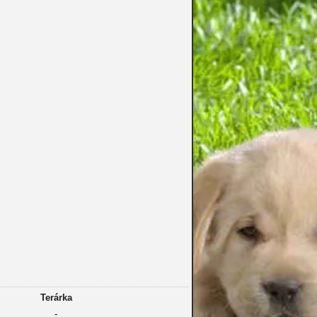
Terárka
-