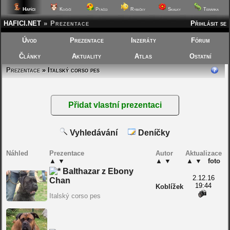
Hafíci
Kočičí
Ptáčci
Rybičky
Skalky
Terárka
HAFICI.NET
»
Prezentace
Přihlásit se
Úvod
Prezentace
Inzeráty
Fórum
Články
Aktuality
Atlas
Ostatní
Prezentace
» Italský corso pes
Vyhledávání
Deníčky
Náhled
Prezentace
Autor
Aktualizace
▲
▼
▲
▼
▲
▼
foto
Balthazar z Ebony
2.12.16
Chan
19:44
Koblížek
Italský corso pes