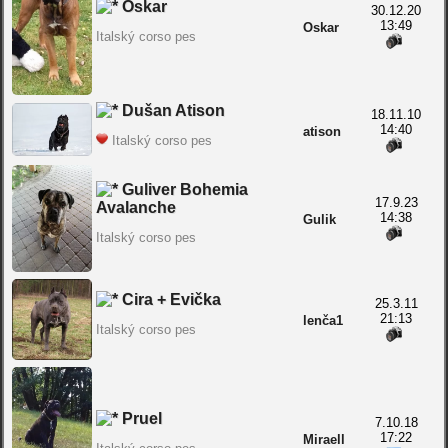
Oskar
30.12.20
13:49
Oskar
Italský corso pes
Dušan Atison
18.11.10
14:40
atison
Italský corso pes
Guliver Bohemia
17.9.23
Avalanche
14:38
Gulik
Italský corso pes
Cira + Evička
25.3.11
21:13
lenča1
Italský corso pes
Pruel
7.10.18
17:22
Miraell