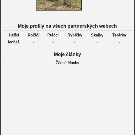
Moje profily na všech partnerských webech
Hafíci
Kočičí
Ptáčci
Rybičky
Skalky
Terárka
lenča1
-
-
-
-
-
Moje články
Žádné články