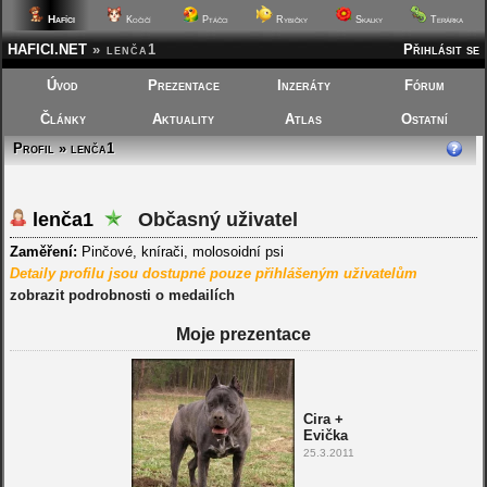
Hafíci
Kočičí
Ptáčci
Rybičky
Skalky
Terárka
HAFICI.NET
»
lenča1
Přihlásit se
Úvod
Prezentace
Inzeráty
Fórum
Články
Aktuality
Atlas
Ostatní
Profil » lenča1
lenča1
Občasný uživatel
Zaměření:
Pinčové, knírači, molosoidní psi
Detaily profilu jsou dostupné pouze přihlášeným uživatelům
zobrazit podrobnosti o medailích
Moje prezentace
Cira +
Evička
25.3.2011