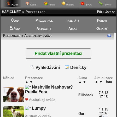
Hafíci
Kočičí
Ptáčci
Rybičky
Skalky
Terárka
HAFICI.NET
»
Prezentace
Přihlásit se
Úvod
Prezentace
Inzeráty
Fórum
Články
Aktuality
Atlas
Ostatní
Prezentace
» Australský ovčák
Vyhledávání
Deníčky
Náhled
Prezentace
Autor
Aktualizace
▲
▼
▲
▼
▲
▼
foto
Nashville Nashovatý
Puella Fera
7.6.13
Ellishaak
17:15
Australský ovčák
Lumpy
4.1.15
22:37
f3ar
Australský ovčák