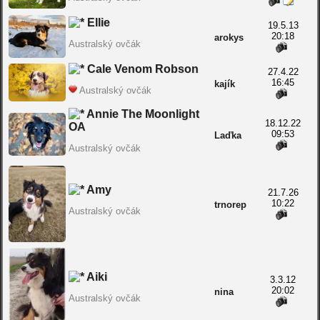
Ellie
19.5.13
20:18
arokys
Australský ovčák
Cale Venom Robson
27.4.22
16:45
kajík
Australský ovčák
Annie The Moonlight
18.12.22
OA
09:53
Laďka
Australský ovčák
Amy
21.7.26
10:22
trnorep
Australský ovčák
Aiki
3.3.12
20:02
nina
Australský ovčák