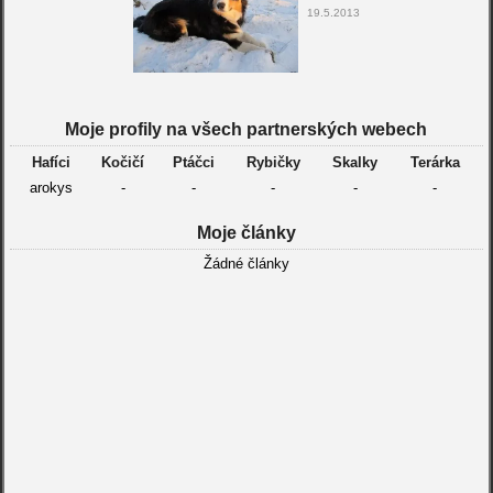
19.5.2013
Moje profily na všech partnerských webech
Hafíci
Kočičí
Ptáčci
Rybičky
Skalky
Terárka
arokys
-
-
-
-
-
Moje články
Žádné články