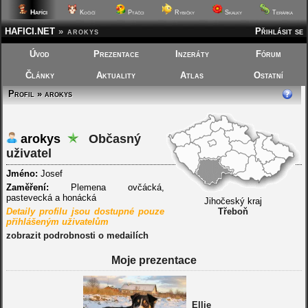
Hafíci
Kočičí
Ptáčci
Rybičky
Skalky
Terárka
HAFICI.NET
»
arokys
Přihlásit se
Úvod
Prezentace
Inzeráty
Fórum
Články
Aktuality
Atlas
Ostatní
Profil » arokys
arokys
Občasný
uživatel
Jméno:
Josef
Zaměření:
Plemena ovčácká,
pastevecká a honácká
Jihočeský kraj
Detaily profilu jsou dostupné pouze
Třeboň
přihlášeným uživatelům
zobrazit podrobnosti o medailích
Moje prezentace
Ellie