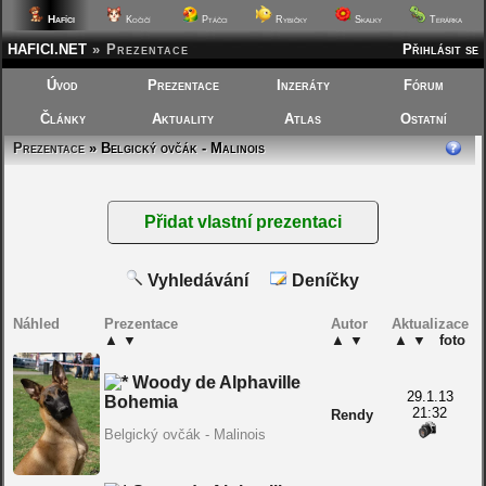
Hafíci
Kočičí
Ptáčci
Rybičky
Skalky
Terárka
HAFICI.NET
»
Prezentace
Přihlásit se
Úvod
Prezentace
Inzeráty
Fórum
Články
Aktuality
Atlas
Ostatní
Prezentace
» Belgický ovčák - Malinois
Vyhledávání
Deníčky
Náhled
Prezentace
Autor
Aktualizace
▲
▼
▲
▼
▲
▼
foto
Woody de Alphaville
29.1.13
Bohemia
21:32
Rendy
Belgický ovčák - Malinois