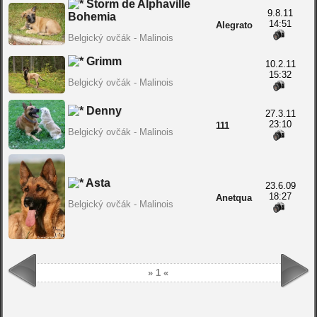
Storm de Alphaville
9.8.11
Bohemia
14:51
Alegrato
Belgický ovčák - Malinois
Grimm
10.2.11
15:32
Belgický ovčák - Malinois
Denny
27.3.11
23:10
111
Belgický ovčák - Malinois
Asta
23.6.09
18:27
Anetqua
Belgický ovčák - Malinois
» 1 «