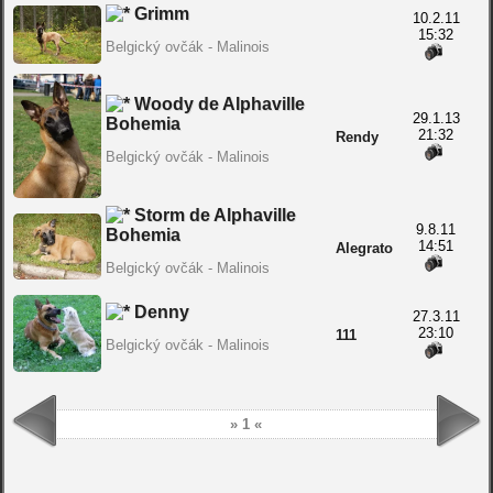
Grimm
10.2.11
15:32
Belgický ovčák - Malinois
Woody de Alphaville
29.1.13
Bohemia
21:32
Rendy
Belgický ovčák - Malinois
Storm de Alphaville
9.8.11
Bohemia
14:51
Alegrato
Belgický ovčák - Malinois
Denny
27.3.11
23:10
111
Belgický ovčák - Malinois
» 1 «