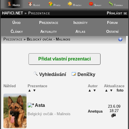
Hafíci
Kočičí
Ptáčci
Rybičky
Skalky
Terárka
HAFICI.NET
»
Prezentace
Přihlásit se
Úvod
Prezentace
Inzeráty
Fórum
Články
Aktuality
Atlas
Ostatní
Prezentace
» Belgický ovčák - Malinois
Vyhledávání
Deníčky
Náhled
Prezentace
Autor
Aktualizace
▲
▼
▲
▼
▲
▼
foto
Asta
23.6.09
18:27
Anetqua
Belgický ovčák - Malinois