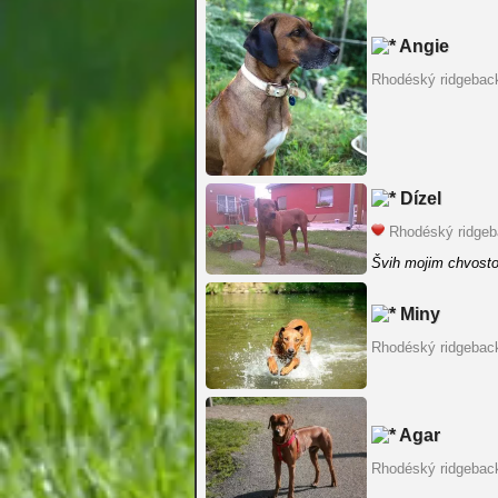
Angie
Rhodéský ridgebac
Dízel
Rhodéský ridge
Švih mojim chvosto
Miny
Rhodéský ridgebac
Agar
Rhodéský ridgebac