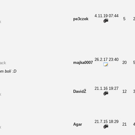
4.11.19 07:44
pe3czek
5
k
26.2.17 23:40
majka0007
20
back
m bolí :D
21.1.16 19:27
DavidŽ
12
k
21.7.15 18:29
Agar
21
k