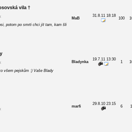
sovská vila †
31.8.11 18:18
k
MaB
100
1
 psi, potom po smrti chci jít tam, kam šli
y
19.7.11 13:30
Bladynka
1
1
k
ko všem pejskům :) Vaše Blady
29.8.10 23:15
marfi
6
k