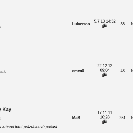
5.7.13 14:32
Lukasson
38
1
k
22.12.12
09:04
emca8
43
1
back
y Kay
17.11.11
16:28
MaB
251
1
k
krásné letní prázdninové počasí.......