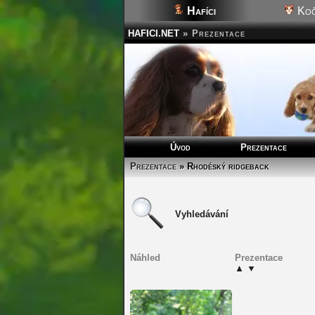
Hafíci
Koč
HAFICI.NET
»
Prezentace
Úvod
Prezentace
Prezentace
» Rhodéský ridgeback
Vyhledávání
Náhled
Prezentace
▲
▼