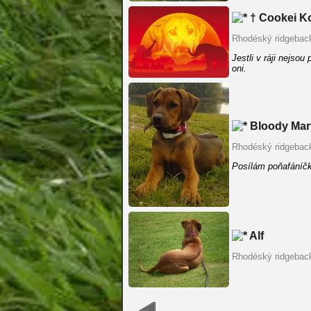
† Cookei Ko
Rhodéský ridgebac
Jestli v ráji nejsou
oni.
Bloody Mar
Rhodéský ridgebac
Posílám poňafáníč
Alf
Rhodéský ridgebac