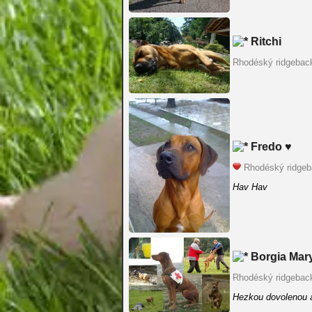
Ritchi
Rhodéský ridgebac
Fredo ♥
Rhodéský ridge
Hav Hav
Borgia Mar
Rhodéský ridgebac
Hezkou dovolenou a 