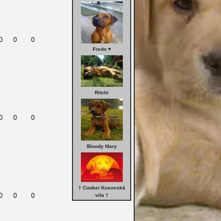
0
0
0
Fredo ♥
Ritchi
0
0
0
Bloody Mary
† Cookei Kosovská
0
0
0
vila †