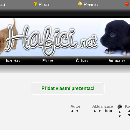
ičí
Ptáčci
Rybičky
Inzeráty
Fórum
Články
Aktuality
Autor
Aktualizace
K
▲
▼
▲
▼
foto
▲
▼