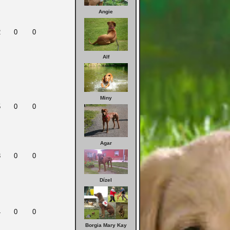
Angie
2
0
0
Alf
Miny
5
0
0
Agar
3
0
0
Dízel
4
0
0
Borgia Mary Kay