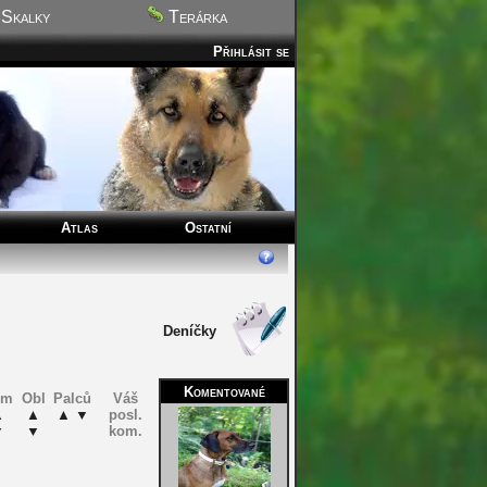
Skalky
Terárka
Přihlásit se
Atlas
Ostatní
Deníčky
Komentované
om
Obl
Palců
Váš
▲
▲
▲
▼
posl.
▼
▼
kom.