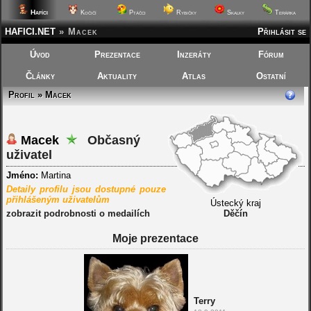
Hafíci
Kočičí
Ptáčci
Rybičky
Skalky
Terárka
HAFICI.NET
»
Macek
Přihlásit se
Úvod
Prezentace
Inzeráty
Fórum
Články
Aktuality
Atlas
Ostatní
Profil » Macek
Macek
Občasný
uživatel
Jméno:
Martina
Detaily profilu jsou dostupné pouze
přihlášeným uživatelům
Ústecký kraj
zobrazit podrobnosti o medailích
Děčín
Moje prezentace
Terry