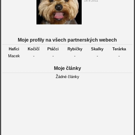
18.9.2011
Moje profily na všech partnerských webech
Hafíci
Kočičí
Ptáčci
Rybičky
Skalky
Terárka
Macek
-
-
-
-
-
Moje články
Žádné články