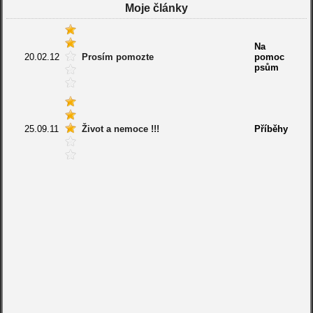
Moje články
Na
20.02.12
Prosím pomozte
pomoc
psům
25.09.11
Život a nemoce !!!
Příběhy