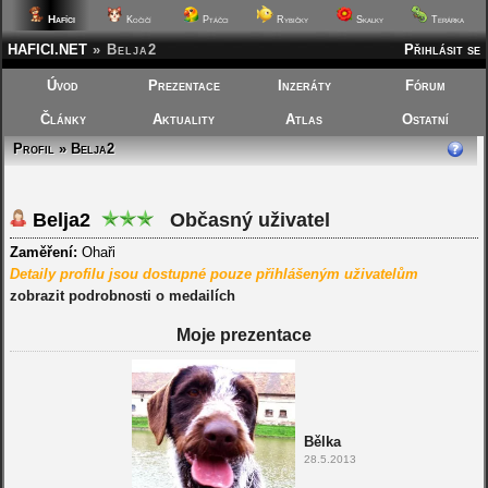
Hafíci
Kočičí
Ptáčci
Rybičky
Skalky
Terárka
HAFICI.NET
»
Belja2
Přihlásit se
Úvod
Prezentace
Inzeráty
Fórum
Články
Aktuality
Atlas
Ostatní
Profil » Belja2
Belja2
Občasný uživatel
Zaměření:
Ohaři
Detaily profilu jsou dostupné pouze přihlášeným uživatelům
zobrazit podrobnosti o medailích
Moje prezentace
Bělka
28.5.2013