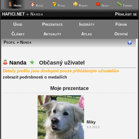
Hafíci
Kočičí
Ptáčci
Rybičky
Skalky
Terárka
HAFICI.NET
»
Nanda
Přihlásit se
Úvod
Prezentace
Inzeráty
Fórum
Články
Aktuality
Atlas
Ostatní
Profil » Nanda
Nanda
Občasný uživatel
Detaily profilu jsou dostupné pouze přihlášeným uživatelům
zobrazit podrobnosti o medailích
Moje prezentace
Miky
3.2.2013