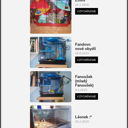
Ellvis
10.1.2015
VZPOMÍNÁME
Fandovo
nové obydlí
16.8.2013
VZPOMÍNÁME
Fanoušek
(mladý
Fanoušek)
9.1.2015
VZPOMÍNÁME
Léonek :*
25.2.2015