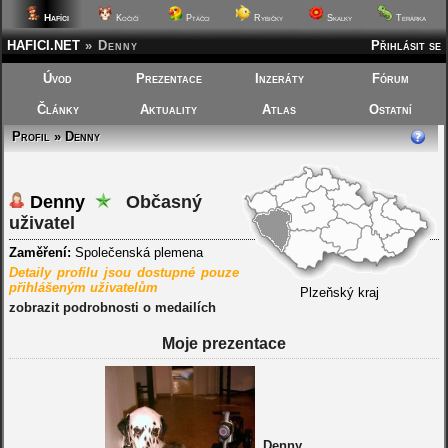
Hafíci
Kočičí
Ptáčci
Rybičky
Skalky
Terárka
HAFICI.NET
»
Denny
Přihlásit se
Úvod
Prezentace
Inzeráty
Fórum
Články
Aktuality
Atlas
Ostatní
Profil » Denny
Denny
Občasný
uživatel
Zaměření:
Společenská plemena
Detaily profilu jsou dostupné pouze
přihlášeným uživatelům
Plzeňský kraj
zobrazit podrobnosti o medailích
Moje prezentace
Denny