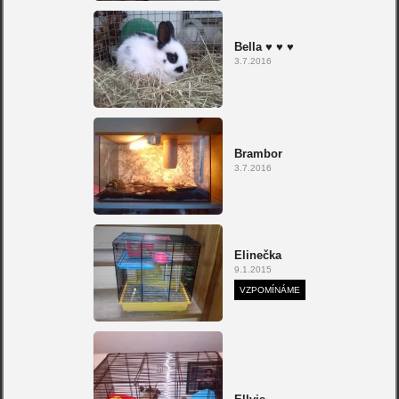
Bella ♥ ♥ ♥
3.7.2016
Brambor
3.7.2016
Elinečka
9.1.2015
VZPOMÍNÁME