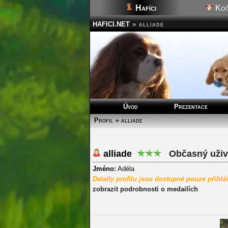
Hafíci
Koč
HAFICI.NET
»
alliade
Úvod
Prezentace
Profil » alliade
alliade
Občasný uživ
Jméno:
Adéla
Detaily profilu jsou dostupné pouze přihl
zobrazit podrobnosti o medailích