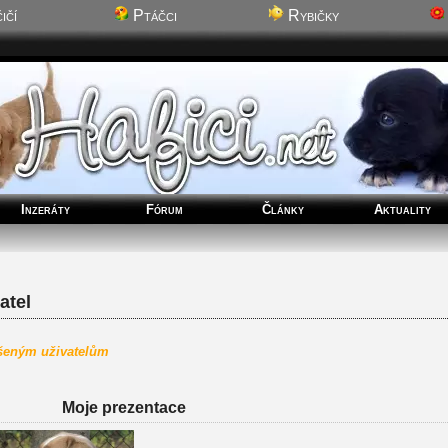
ičí
Ptáčci
Rybičky
Inzeráty
Fórum
Články
Aktuality
atel
ášeným uživatelům
Moje prezentace