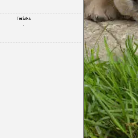
Terárka
-