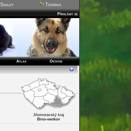
Skalky
Terárka
Přihlásit se
Atlas
Ostatní
Jihomoravský kraj
Brno-venkov