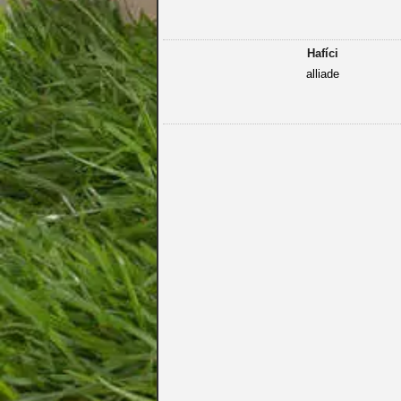
Hafíci
alliade