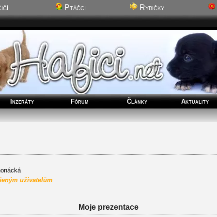
ičí
Ptáčci
Rybičky
Inzeráty
Fórum
Články
Aktuality
honácká
ášeným uživatelům
Moje prezentace