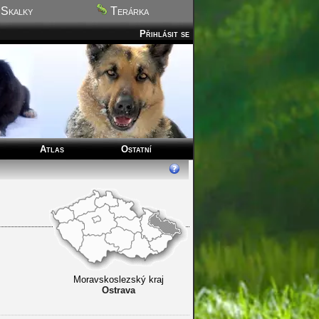
Skalky
Terárka
Přihlásit se
Atlas
Ostatní
Moravskoslezský kraj
Ostrava