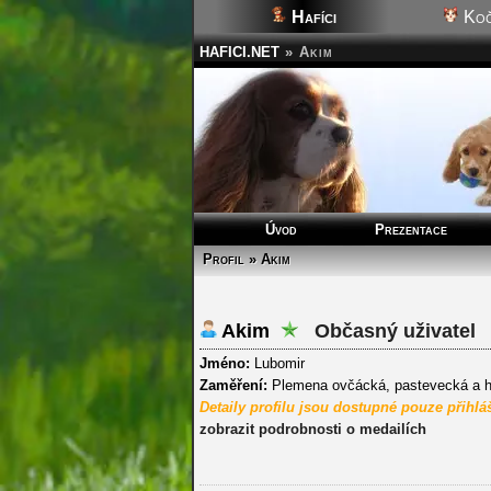
Hafíci
Koč
HAFICI.NET
»
Akim
Úvod
Prezentace
Profil » Akim
Akim
Občasný uživatel
Jméno:
Lubomir
Zaměření:
Plemena ovčácká, pastevecká a 
Detaily profilu jsou dostupné pouze přihl
zobrazit podrobnosti o medailích