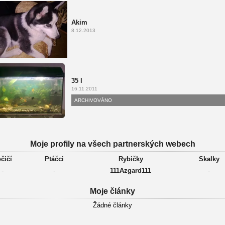
Akim
8.12.2013
35 l
16.11.2011
ARCHIVOVÁNO
Moje profily na všech partnerských webech
čičí
Ptáčci
Rybičky
Skalky
-
-
111Azgard111
-
Moje články
Žádné články