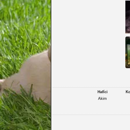
Hafíci
Ko
Akim