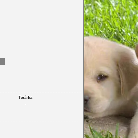
Terárka
-