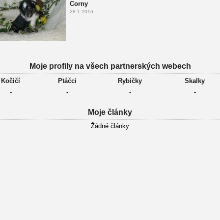
Corny
28.1.2016
Moje profily na všech partnerských webech
Kočičí
Ptáčci
Rybičky
Skalky
-
-
-
-
Moje články
Žádné články