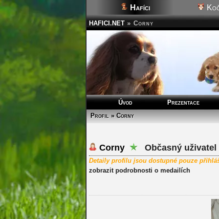
Hafíci
Koč
HAFICI.NET
»
Corny
Úvod
Prezentace
Profil » Corny
Corny
Občasný uživatel
Detaily profilu jsou dostupné pouze přihl
zobrazit podrobnosti o medailích