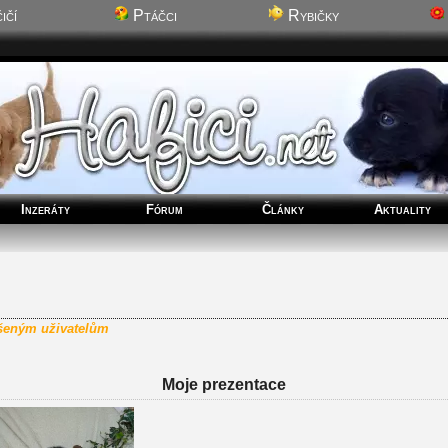
ičí
Ptáčci
Rybičky
Inzeráty
Fórum
Články
Aktuality
ášeným uživatelům
Moje prezentace