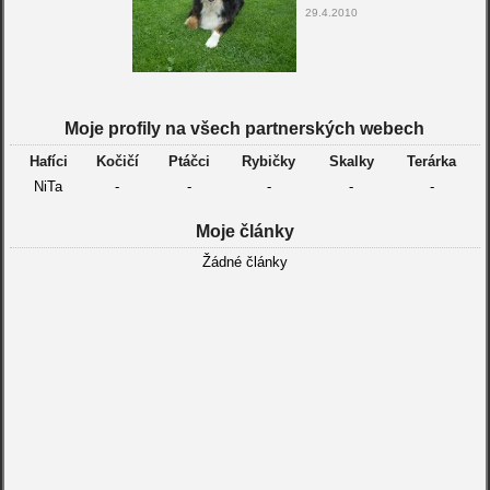
29.4.2010
Moje profily na všech partnerských webech
Hafíci
Kočičí
Ptáčci
Rybičky
Skalky
Terárka
NiTa
-
-
-
-
-
Moje články
Žádné články