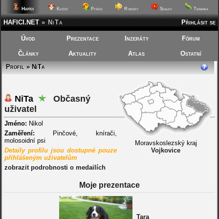
Hafíci
Kočičí
Ptáčci
Rybičky
Skalky
Terárka
HAFICI.NET
»
NiTa
Přihlásit se
Úvod
Prezentace
Inzeráty
Fórum
Články
Aktuality
Atlas
Ostatní
Profil » NiTa
NiTa
Občasný
uživatel
Jméno:
Nikol
Zaměření:
Pinčové, knírači,
molosoidní psi
Moravskoslezský kraj
Detaily profilu jsou dostupné pouze
Vojkovice
přihlášeným uživatelům
zobrazit podrobnosti o medailích
Moje prezentace
Tara