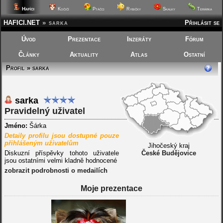
Hafíci
Kočičí
Ptáčci
Rybičky
Skalky
Terárka
HAFICI.NET
»
sarka
Přihlásit se
Úvod
Prezentace
Inzeráty
Fórum
Články
Aktuality
Atlas
Ostatní
Profil » sarka
sarka
Pravidelný uživatel
Jméno:
Šárka
Detaily profilu jsou dostupné pouze
přihlášeným uživatelům
Jihočeský kraj
Diskuzní příspěvky tohoto uživatele
České Budějovice
jsou ostatními velmi kladně hodnocené
zobrazit podrobnosti o medailích
Moje prezentace