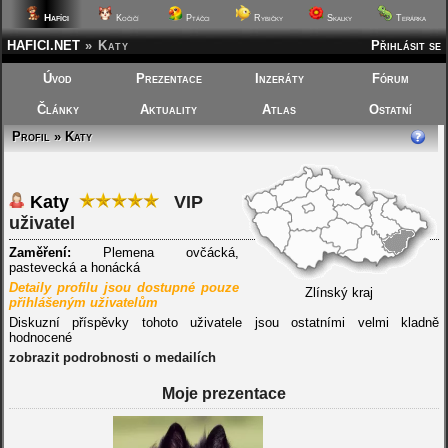
Hafíci
Kočičí
Ptáčci
Rybičky
Skalky
Terárka
HAFICI.NET
»
Katy
Přihlásit se
Úvod
Prezentace
Inzeráty
Fórum
Články
Aktuality
Atlas
Ostatní
Profil » Katy
Katy
VIP
uživatel
Zaměření:
Plemena ovčácká,
pastevecká a honácká
Detaily profilu jsou dostupné pouze
Zlínský kraj
přihlášeným uživatelům
Diskuzní příspěvky tohoto uživatele jsou ostatními velmi kladně
hodnocené
zobrazit podrobnosti o medailích
Moje prezentace