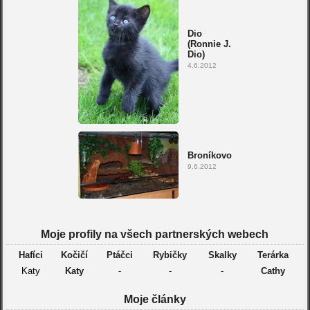
Dio
(Ronnie J.
Dio)
4.6.2012
Broníkovo
9.6.2012
Moje profily na všech partnerských webech
Hafíci
Kočičí
Ptáčci
Rybičky
Skalky
Terárka
Katy
Katy
-
-
-
Cathy
Moje články