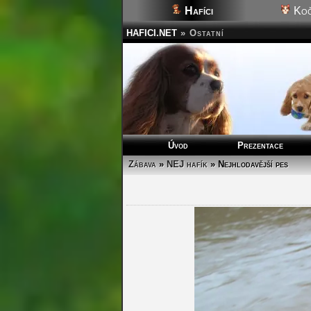
Hafíci
Koč
HAFICI.NET
»
Ostatní
Úvod
Prezentace
Zábava
»
NEJ hafík
» Nejhlodavější pes