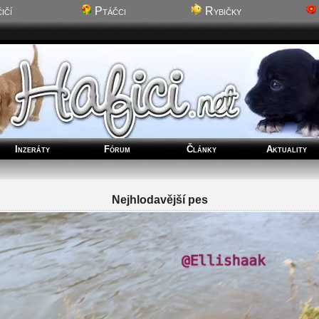
ičí
Ptáčci
Rybičky
Inzeráty
Fórum
Články
Aktuality
Nejhlodavější pes