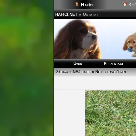
Hafíci
Koč
HAFICI.NET
»
Ostatní
Úvod
Prezentace
Zábava
»
NEJ hafík
» Nejhlodavější pes