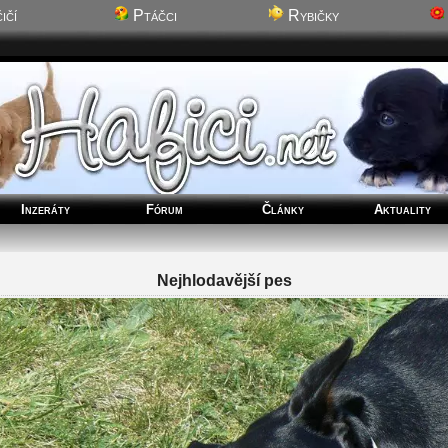
ičí
Ptáčci
Rybičky
Inzeráty
Fórum
Články
Aktuality
Nejhlodavější pes