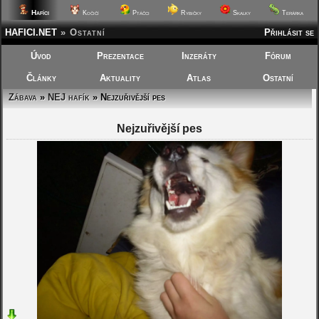
Hafíci
Kočičí
Ptáčci
Rybičky
Skalky
Terárka
HAFICI.NET
»
Ostatní
Přihlásit se
Úvod
Prezentace
Inzeráty
Fórum
Články
Aktuality
Atlas
Ostatní
Zábava
»
NEJ hafík
» Nejzuřivější pes
Nejzuřivější pes