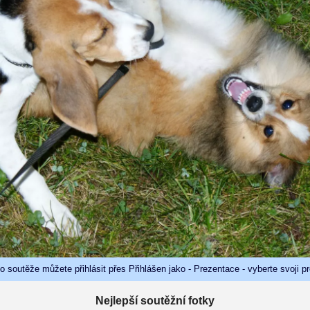
do soutěže můžete přihlásit přes Přihlášen jako - Prezentace - vyberte svoji p
Nejlepší soutěžní fotky