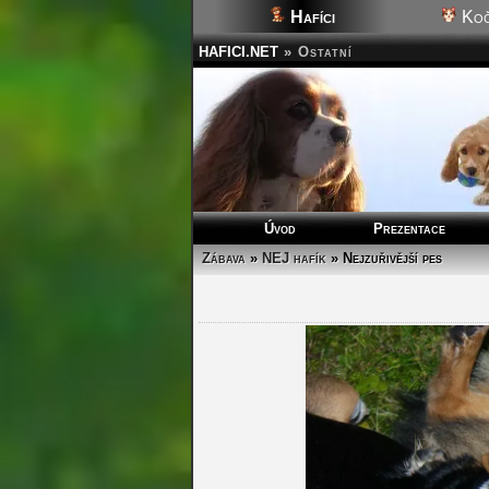
Hafíci
Koč
HAFICI.NET
»
Ostatní
Úvod
Prezentace
Zábava
»
NEJ hafík
» Nejzuřivější pes