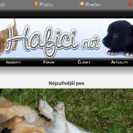
ičí
Ptáčci
Rybičky
Inzeráty
Fórum
Články
Aktuality
Nejzuřivější pes